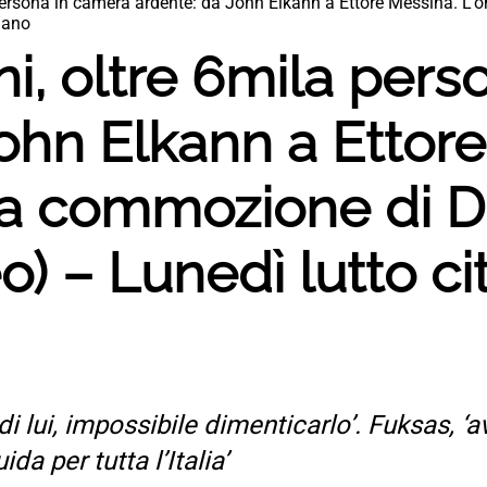
 persona in camera ardente: da John Elkann a Ettore Messina. L
lano
i, oltre 6mila pers
ohn Elkann a Ettor
la commozione di D
o) – Lunedì lutto ci
di lui, impossibile dimenticarlo’. Fuksas, ‘
da per tutta l’Italia’