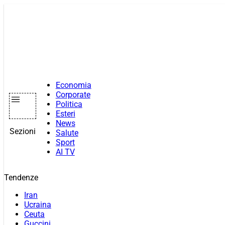
Vai
al
contenuto
Economia
Corporate
Politica
Esteri
News
Sezioni
Salute
Sport
AI TV
Tendenze
Iran
Ucraina
Ceuta
Guccini