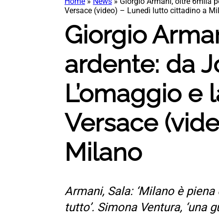
Home
»
News
»
Giorgio Armani, oltre 6mila
Versace (video) – Lunedì lutto cittadino a Mi
Giorgio Arman
ardente: da J
L’omaggio e 
Versace (vide
Milano
Armani, Sala: ‘Milano è piena 
tutto’. Simona Ventura, ‘una gui