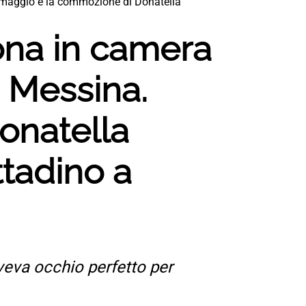
’omaggio e la commozione di Donatella
ona in camera
e Messina.
onatella
ttadino a
aveva occhio perfetto per