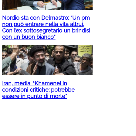
Nordio sta con Delmastro: “Un pm
non può entrare nella vita altrui.
Con l’ex sottosegretario un brindisi
con un buon bianco”
Iran, media: “Khamenei in
condizioni critiche: potrebbe
essere in punto di morte”