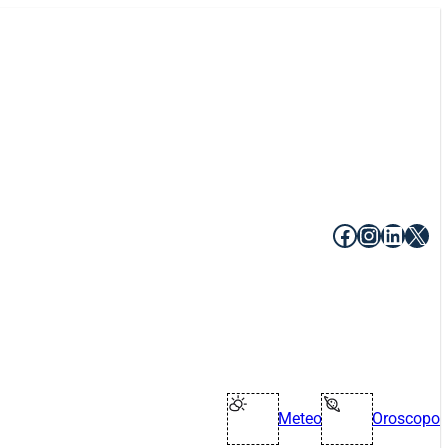
Facebook
Instagr
Linke
X
Meteo
Oroscopo