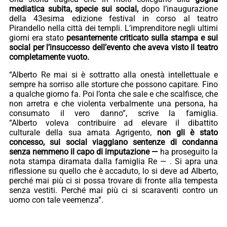
mediatica subita, specie sui social,
dopo l’inaugurazione
della 43esima edizione festival in corso al teatro
Pirandello nella città dei templi. L’imprenditore negli ultimi
giorni era stato
pesantemente criticato sulla stampa e sui
social per l’insuccesso dell’evento che aveva visto il teatro
completamente vuoto.
“Alberto Re mai si è sottratto alla onestà intellettuale e
sempre ha sorriso alle storture che possono capitare. Fino
a qualche giorno fa. Poi l’onta che sale e che scalfisce, che
non arretra e che violenta verbalmente una persona, ha
consumato il vero danno”, scrive la famiglia.
“Alberto voleva contribuire ad elevare il dibattito
culturale della sua amata Agrigento,
non gli è stato
concesso, sui social viaggiano sentenze di condanna
senza nemmeno il capo di imputazione —
ha proseguito la
nota stampa diramata dalla famiglia Re — . Si apra una
riflessione su quello che è accaduto, lo si deve ad Alberto,
perché mai più ci si possa trovare di fronte alla tempesta
senza vestiti. Perché mai più ci si scaraventi contro un
uomo con tale veemenza”.