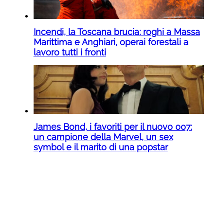
Incendi, la Toscana brucia: roghi a Massa
Marittima e Anghiari, operai forestali a
lavoro tutti i fronti
James Bond, i favoriti per il nuovo 007:
un campione della Marvel, un sex
symbol e il marito di una popstar