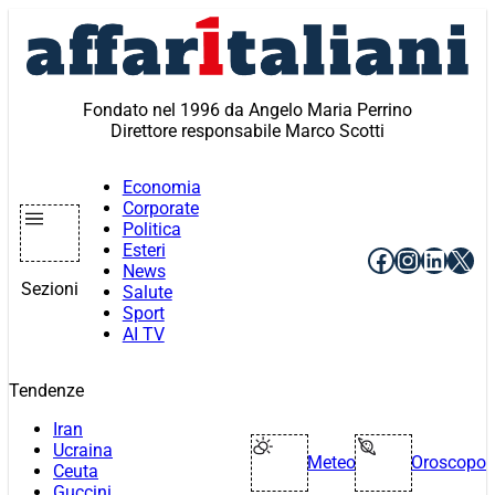
Vai
al
contenuto
Fondato nel 1996 da Angelo Maria Perrino
Direttore responsabile Marco Scotti
Economia
Corporate
Politica
Esteri
Facebook
Instagr
Linke
X
News
Sezioni
Salute
Sport
AI TV
Tendenze
Iran
Ucraina
Meteo
Oroscopo
Ceuta
Guccini