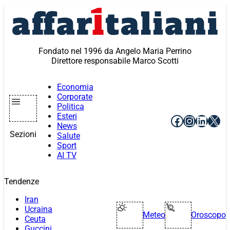
Vai
al
contenuto
Fondato nel 1996 da Angelo Maria Perrino
Direttore responsabile Marco Scotti
Economia
Corporate
Politica
Esteri
Facebook
Instagr
Linke
X
News
Sezioni
Salute
Sport
AI TV
Tendenze
Iran
Ucraina
Meteo
Oroscopo
Ceuta
Guccini