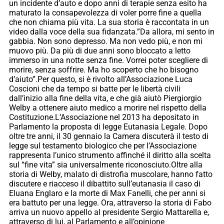
un incidente d’auto e dopo anni di terapie senza esito ha
maturato la consapevolezza di voler porre fine a quella
che non chiama più vita. La sua storia è raccontata in un
video dalla voce della sua fidanzata.”Da allora, mi sento in
gabbia. Non sono depresso. Ma non vedo più, e non mi
muovo più. Da più di due anni sono bloccato a letto
immerso in una notte senza fine. Vorrei poter scegliere di
morire, senza soffrire. Ma ho scoperto che ho bisogno
d’aiuto”.Per questo, si è rivolto all’Associazione Luca
Coscioni che da tempo si batte per le libertà civili
dall’inizio alla fine della vita, e che già aiutò Piergiorgio
Welby a ottenere aiuto medico a morire nel rispetto della
Costituzione.L’Associazione nel 2013 ha depositato in
Parlamento la proposta di legge Eutanasia Legale. Dopo
oltre tre anni, il 30 gennaio la Camera discuterà il testo di
legge sul testamento biologico che per l’Associazione
rappresenta l’unico strumento affinché il diritto alla scelta
sul “fine vita” sia universalmente riconosciuto.Oltre alla
storia di Welby, malato di distrofia muscolare, hanno fatto
discutere e riacceso il dibattito sull’eutanasia il caso di
Eluana Englaro e la morte di Max Fanelli, che per anni si
era battuto per una legge. Ora, attraverso la storia di Fabo
arriva un nuovo appello al presidente Sergio Mattarella e,
attraverso di lui, al Parlamento e all’opinione