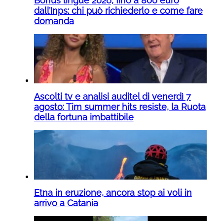
Bonus lingue 2026, fino a 800 euro
dall’Inps: chi può richiederlo e come fare
domanda
Ascolti tv e analisi auditel di venerdì 7
agosto: Tim summer hits resiste, la Ruota
della fortuna imbattibile
Etna in eruzione, ancora stop ai voli in
arrivo a Catania