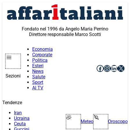
Vai
al
contenuto
Fondato nel 1996 da Angelo Maria Perrino
Direttore responsabile Marco Scotti
Economia
Corporate
Politica
Esteri
Facebook
Instagr
Linke
X
News
Sezioni
Salute
Sport
AI TV
Tendenze
Iran
Ucraina
Meteo
Oroscopo
Ceuta
Guccini