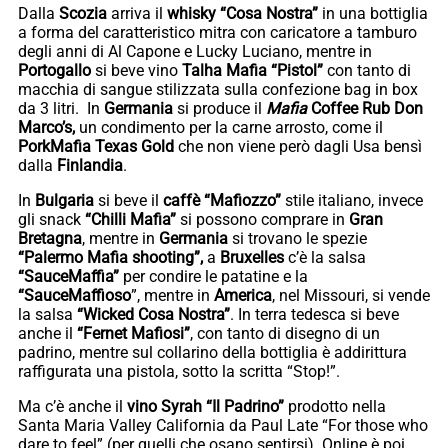
Dalla
Scozia
arriva il
whisky “Cosa Nostra”
in una bottiglia
a forma del caratteristico mitra con caricatore a tamburo
degli anni di Al Capone e Lucky Luciano, mentre in
Portogallo
si beve vino
Talha Mafia “Pistol”
con tanto di
macchia di sangue stilizzata sulla confezione bag in box
da 3 litri. In
Germania
si produce il
Mafia
Coffee Rub Don
Marco’s,
un condimento per la carne arrosto, come il
PorkMafia Texas Gold
che non viene però dagli Usa bensì
dalla
Finlandia
.
In
Bulgaria
si beve il
caffè “Mafiozzo”
stile italiano, invece
gli snack
“Chilli Mafia”
si possono comprare in
Gran
Bretagna
, mentre in
Germania
si trovano le spezie
“Palermo Mafia shooting”,
a
Bruxelles
c’è la salsa
“SauceMaffia”
per condire le patatine e la
“SauceMaffioso
”, mentre in
America
, nel Missouri, si vende
la salsa
“Wicked Cosa Nostra”
. In terra tedesca si beve
anche il
“Fernet Mafiosi”
, con tanto di disegno di un
padrino, mentre sul collarino della bottiglia è addirittura
raffigurata una pistola, sotto la scritta “Stop!”.
Ma c’è anche il
vino Syrah “Il Padrino”
prodotto nella
Santa Maria Valley California da Paul Late “For those who
dare to feel” (per quelli che osano sentirsi). Online è poi