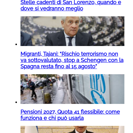
Stelle cadenti di San Lorenzo, quando e
dove si vedranno meglio
Migranti, Tajani: “Rischio terrorismo non
va sottovalutato, stop a Schengen con la
Spagna resta fino al 15 agosto”
Pensioni 2027, Quota 41 flessibile: come
funziona e chi può usarla