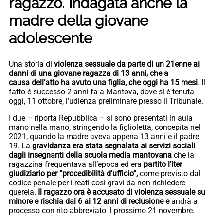
ragazzo. Indagata anche la
madre della giovane
adolescente
Una storia di
violenza sessuale da parte di un 21enne ai
danni di una giovane ragazza di 13 anni, che a
causa dell’atto ha avuto una figlia, che oggi ha 15 mesi
. Il
fatto è successo 2 anni fa a Mantova, dove si è tenuta
oggi, 11 ottobre, l’udienza preliminare presso il Tribunale.
I due – riporta Repubblica – si sono presentati in aula
mano nella mano, stringendo la figlioletta, concepita nel
2021, quando la madre aveva appena 13 anni e il padre
19. La
gravidanza era stata segnalata ai servizi sociali
dagli insegnanti della scuola media mantovana
che la
ragazzina frequentava all’epoca ed era
partito l’iter
giudiziario per “procedibilità d’ufficio”,
come previsto dal
codice penale per i reati così gravi da non richiedere
querela.
Il ragazzo ora è accusato di violenza sessuale su
minore e rischia dai 6 ai 12 anni di reclusione e
andrà a
processo con rito abbreviato il prossimo 21 novembre.