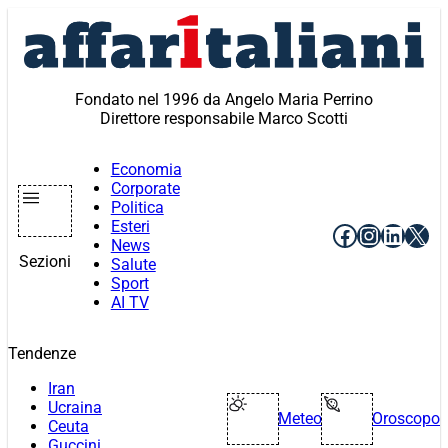
Vai
al
contenuto
Fondato nel 1996 da Angelo Maria Perrino
Direttore responsabile Marco Scotti
Economia
Corporate
Politica
Esteri
Facebook
Instagr
Linke
X
News
Sezioni
Salute
Sport
AI TV
Tendenze
Iran
Ucraina
Meteo
Oroscopo
Ceuta
Guccini