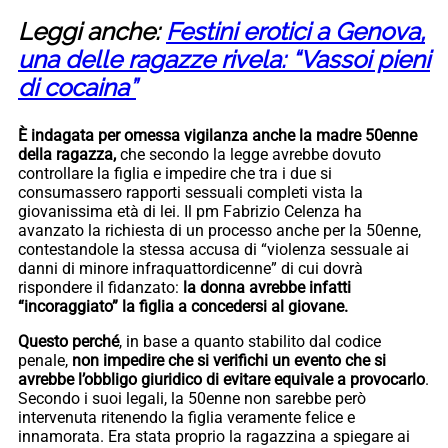
Leggi anche:
Festini erotici a Genova,
una delle ragazze rivela: “Vassoi pieni
di cocaina”
È indagata per omessa vigilanza anche la madre 50enne
della ragazza,
che secondo la legge avrebbe dovuto
controllare la figlia e impedire che tra i due si
consumassero rapporti sessuali completi vista la
giovanissima età di lei. Il pm Fabrizio Celenza ha
avanzato la richiesta di un processo anche per la 50enne,
contestandole la stessa accusa di “violenza sessuale ai
danni di minore infraquattordicenne” di cui dovrà
rispondere il fidanzato:
la donna avrebbe infatti
“incoraggiato” la figlia a concedersi al giovane.
Questo perché
, in base a quanto stabilito dal codice
penale,
non impedire che si verifichi un evento che si
avrebbe l’obbligo giuridico di evitare equivale a provocarlo
.
Secondo i suoi legali, la 50enne non sarebbe però
intervenuta ritenendo la figlia veramente felice e
innamorata. Era stata proprio la ragazzina a spiegare ai