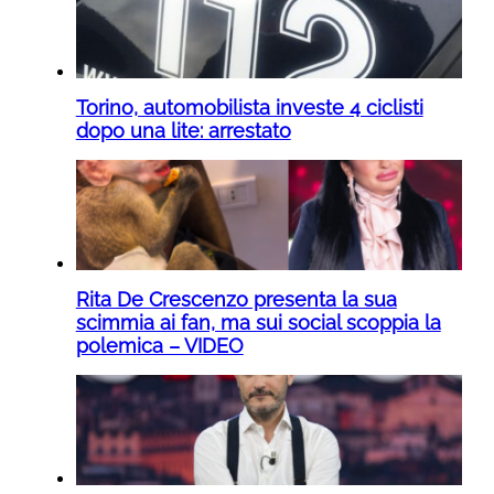
Torino, automobilista investe 4 ciclisti
dopo una lite: arrestato
Rita De Crescenzo presenta la sua
scimmia ai fan, ma sui social scoppia la
polemica – VIDEO