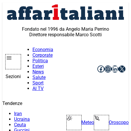
Vai
al
contenuto
Fondato nel 1996 da Angelo Maria Perrino
Direttore responsabile Marco Scotti
Economia
Corporate
Politica
Esteri
Facebook
Instagr
Linke
X
News
Sezioni
Salute
Sport
AI TV
Tendenze
Iran
Ucraina
Meteo
Oroscopo
Ceuta
Guccini