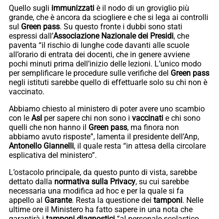
Quello sugli
immunizzati
è il nodo di un groviglio più
grande, che è ancora da sciogliere e che si lega ai controlli
sul
Green pass
. Su questo fronte i dubbi sono stati
espressi dall’
Associazione Nazionale dei Presidi
, che
paventa “il rischio di lunghe code davanti alle scuole
all’orario di entrata dei docenti, che in genere avviene
pochi minuti prima dell’inizio delle lezioni. L’unico modo
per semplificare le procedure sulle verifiche del
Green pass
negli istituti sarebbe quello di effettuarle solo su chi non è
vaccinato.
Abbiamo chiesto al ministero di poter avere uno scambio
con le
Asl
per sapere chi non sono i
vaccinati
e chi sono
quelli che non hanno il
Green pass
, ma finora non
abbiamo avuto risposte”, lamenta il presidente dell’Anp,
Antonello Giannelli
, il quale resta “in attesa della circolare
esplicativa del ministero”.
L’ostacolo principale, da questo punto di vista, sarebbe
dettato dalla
normativa sulla Privacy
, su cui sarebbe
necessaria una modifica ad hoc e per la quale si fa
appello al
Garante
. Resta la questione dei
tamponi
. Nelle
ultime ore il Ministero ha fatto sapere in una nota che
garantirà i
tamponi diagnostici
“al personale scolastico,