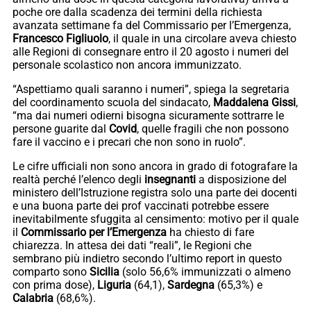
poche ore dalla scadenza dei termini della richiesta
avanzata settimane fa del Commissario per l’Emergenza,
Francesco Figliuolo
, il quale in una circolare aveva chiesto
alle Regioni di consegnare entro il 20 agosto i numeri del
personale scolastico non ancora immunizzato.
“Aspettiamo quali saranno i numeri”, spiega la segretaria
del coordinamento scuola del sindacato,
Maddalena Gissi
,
“ma dai numeri odierni bisogna sicuramente sottrarre le
persone guarite dal
Covid
, quelle fragili che non possono
fare il vaccino e i precari che non sono in ruolo”.
Le cifre ufficiali non sono ancora in grado di fotografare la
realtà perché l’elenco degli
insegnanti
a disposizione del
ministero dell’Istruzione registra solo una parte dei docenti
e una buona parte dei prof vaccinati potrebbe essere
inevitabilmente sfuggita al censimento: motivo per il quale
il
Commissario per l’Emergenza
ha chiesto di fare
chiarezza. In attesa dei dati “reali”, le Regioni che
sembrano più indietro secondo l’ultimo report in questo
comparto sono
Sicilia
(solo 56,6% immunizzati o almeno
con prima dose),
Liguria
(64,1),
Sardegna
(65,3%) e
Calabria
(68,6%).