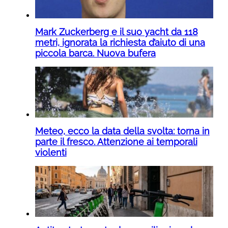
Mark Zuckerberg e il suo yacht da 118
metri, ignorata la richiesta d’aiuto di una
piccola barca. Nuova bufera
Meteo, ecco la data della svolta: torna in
parte il fresco. Attenzione ai temporali
violenti