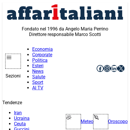
Vai
al
contenuto
Fondato nel 1996 da Angelo Maria Perrino
Direttore responsabile Marco Scotti
Economia
Corporate
Politica
Esteri
Facebook
Instagr
Linke
X
News
Sezioni
Salute
Sport
AI TV
Tendenze
Iran
Ucraina
Meteo
Oroscopo
Ceuta
Guccini