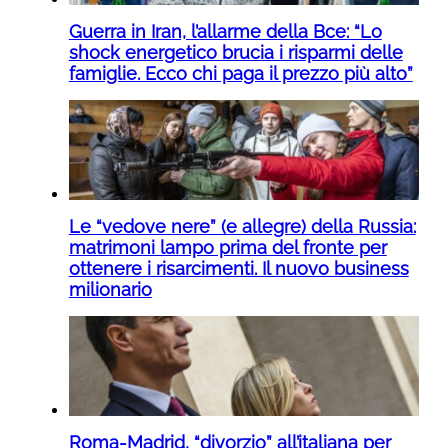
Guerra in Iran, l’allarme della Bce: “Lo
shock energetico brucia i risparmi delle
famiglie. Ecco chi paga il prezzo più alto”
Le “vedove nere” (e allegre) della Russia:
matrimoni lampo prima del fronte per
ottenere i risarcimenti. Il nuovo business
milionario
Roma-Madrid, “divorzio” all’italiana per