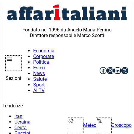
Vai
al
contenuto
Fondato nel 1996 da Angelo Maria Perrino
Direttore responsabile Marco Scotti
Economia
Corporate
Politica
Esteri
Facebook
Instagr
Linke
X
News
Sezioni
Salute
Sport
AI TV
Tendenze
Iran
Ucraina
Meteo
Oroscopo
Ceuta
Guccini