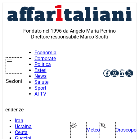
Vai
al
contenuto
Fondato nel 1996 da Angelo Maria Perrino
Direttore responsabile Marco Scotti
Economia
Corporate
Politica
Esteri
Facebook
Instagr
Linke
X
News
Sezioni
Salute
Sport
AI TV
Tendenze
Iran
Ucraina
Meteo
Oroscopo
Ceuta
Guccini