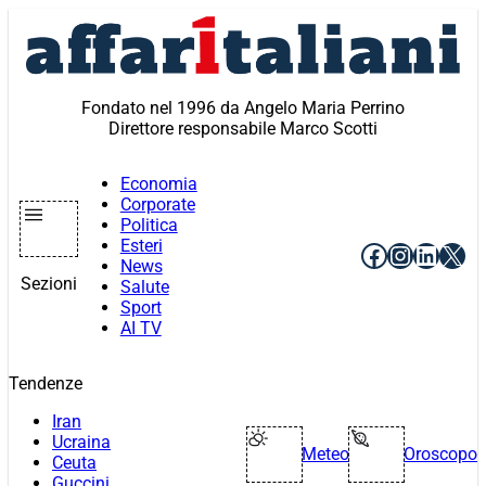
Vai
al
contenuto
Fondato nel 1996 da Angelo Maria Perrino
Direttore responsabile Marco Scotti
Economia
Corporate
Politica
Esteri
Facebook
Instagr
Linke
X
News
Sezioni
Salute
Sport
AI TV
Tendenze
Iran
Ucraina
Meteo
Oroscopo
Ceuta
Guccini