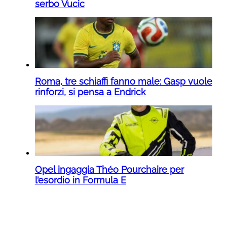
serbo Vucic
Roma, tre schiaffi fanno male: Gasp vuole
rinforzi, si pensa a Endrick
Opel ingaggia Théo Pourchaire per
l’esordio in Formula E