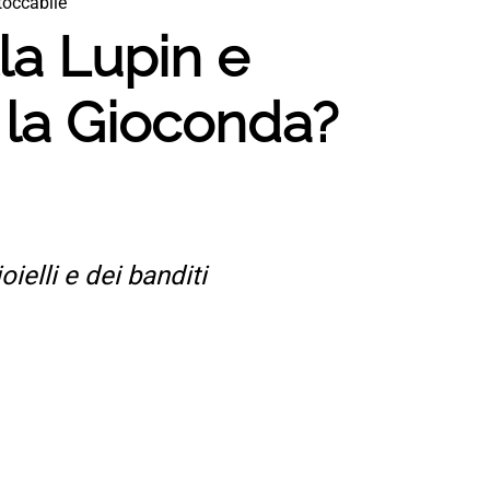
ntoccabile
lla Lupin e
 E la Gioconda?
ielli e dei banditi