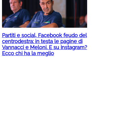
Partiti e social, Facebook feudo del
centrodestra: in testa le pagine di
Vannacci e Meloni. E su Instagram?
Ecco chi ha la meglio