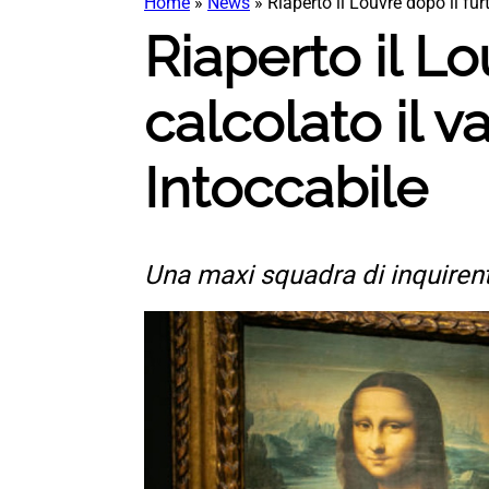
Home
»
News
»
Riaperto il Louvre dopo il fur
Riaperto il Lo
calcolato il v
Intoccabile
Una maxi squadra di inquirenti