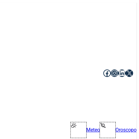
Facebook
Instagr
Linke
X
Meteo
Oroscopo