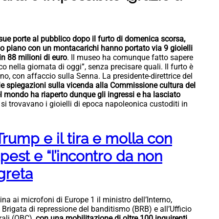
 sue porte al pubblico dopo il furto di domenica scorsa,
mo piano con un montacarichi hanno portato via 9 gioielli
n 88 milioni di euro
. Il museo ha comunque fatto sapere
o nella giornata di oggi”, senza precisare quali. Il furto è
ano, con affaccio sulla Senna. La presidente-direttrice del
le spiegazioni sulla vicenda alla Commissione cultura del
l mondo ha riaperto dunque gli ingressi e ha lasciato
e si trovavano i gioielli di epoca napoleonica custoditi in
Trump e il tira e molla con
apest e “l’incontro da non
egreta
na ai microfoni di Europe 1 il ministro dell’Interno,
 Brigata di repressione del banditismo (BRB) e all’Ufficio
urali (OBC),
con una mobilitazione di oltre 100 inquirenti.