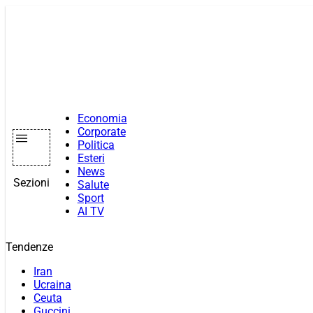
Vai
al
contenuto
Economia
Corporate
Politica
Esteri
News
Sezioni
Salute
Sport
AI TV
Tendenze
Iran
Ucraina
Ceuta
Guccini