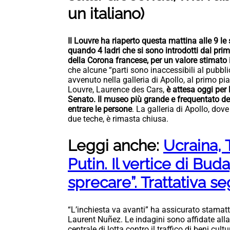
un italiano)
Il Louvre ha riaperto questa mattina alle 9 le
quando 4 ladri che si sono introdotti dal pri
della Corona francese, per un valore stimato i
che alcune “parti sono inaccessibili al pubblic
avvenuto nella galleria di Apollo, al primo pi
Louvre, Laurence des Cars,
è attesa oggi per 
Senato. Il museo più grande e frequentato de
entrare le persone
. La galleria di Apollo, dov
due teche, è rimasta chiusa.
Leggi anche:
Ucraina, 
Putin. Il vertice di Bud
sprecare”. Trattativa s
“L’inchiesta va avanti” ha assicurato stamatti
Laurent Nuñez. Le indagini sono affidate alla
centrale di lotta contro il traffico di beni cult