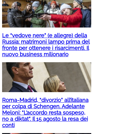
Le “vedove nere” (e allegre) della
Russia: matrimoni lampo prima del
fronte per ottenere i risarcimenti. Il
nuovo business milionario
Roma-Madrid, “divorzio” all’italiana
per colpa di Schengen. Adelante
Meloni: “L’accordo resta sospeso,
no a diktat”. Il 15 agosto la resa dei
conti