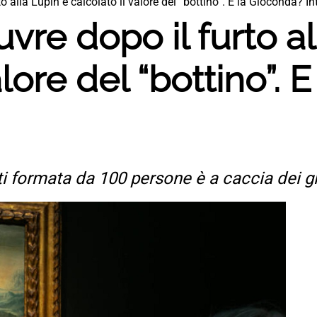
to alla Lupin e calcolato il valore del “bottino”. E la Gioconda? I
uvre dopo il furto a
alore del “bottino”.
 formata da 100 persone è a caccia dei gio