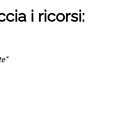
a i ricorsi:
te”