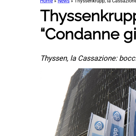
Home
»
News
»
Thyssenkrupp, la Cassazione 
Thyssenkrupp,
“Condanne gi
Thyssen, la Cassazione: boccia