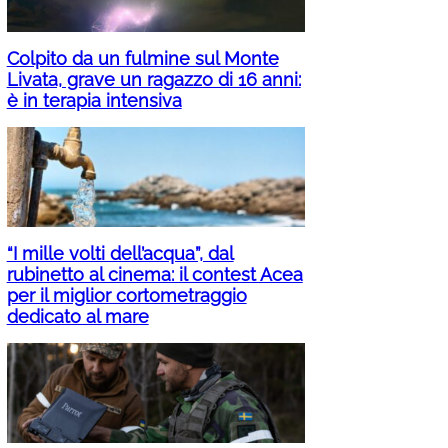
Colpito da un fulmine sul Monte
Livata, grave un ragazzo di 16 anni:
è in terapia intensiva
“I mille volti dell’acqua”, dal
rubinetto al cinema: il contest Acea
per il miglior cortometraggio
dedicato al mare