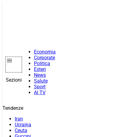
Vai
al
contenuto
Economia
Corporate
Politica
Esteri
News
Sezioni
Salute
Sport
AI TV
Tendenze
Iran
Ucraina
Ceuta
Guccini