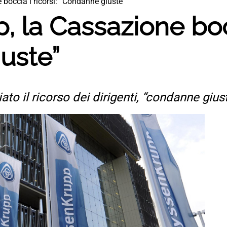
boccia i ricorsi: “Condanne giuste”
 la Cassazione bocci
uste”
to il ricorso dei dirigenti, “condanne gius