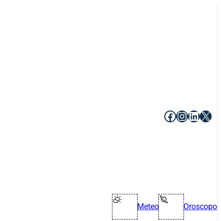
Facebook
Instagr
Linke
X
Meteo
Oroscopo