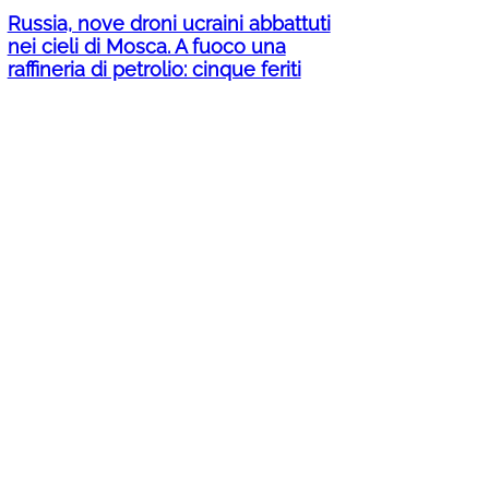
Russia, nove droni ucraini abbattuti
nei cieli di Mosca. A fuoco una
raffineria di petrolio: cinque feriti