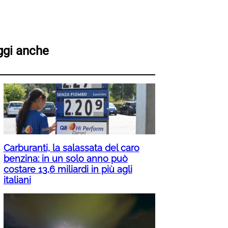
ggi anche
Carburanti, la salassata del caro
benzina: in un solo anno può
costare 13,6 miliardi in più agli
italiani