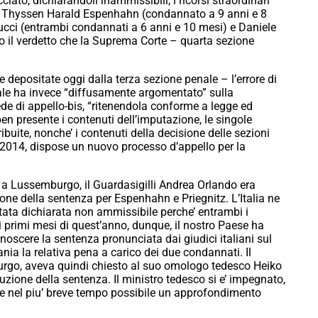
ato, dichiarandoli inammissibili, i ricorsi straordinari
la Thyssen Harald Espenhahn (condannato a 9 anni e 8
Pucci (entrambi condannati a 6 anni e 10 mesi) e Daniele
 il verdetto che la Suprema Corte – quarta sezione
ze depositate oggi dalla terza sezione penale – l’errore di
l quale ha invece “diffusamente argomentato” sulla
ede di appello-bis, “ritenendola conforme a legge ed
n presente i contenuti dell’imputazione, le singole
ribuite, nonche’ i contenuti della decisione delle sezioni
le 2014, dispose un nuovo processo d’appello per la
i a Lussemburgo, il Guardasigilli Andrea Orlando era
ione della sentenza per Espenhahn e Priegnitz. L’Italia ne
tata dichiarata non ammissibile perche’ entrambi i
 primi mesi di quest’anno, dunque, il nostro Paese ha
conoscere la sentenza pronunciata dai giudici italiani sul
nia la relativa pena a carico dei due condannati. Il
urgo, aveva quindi chiesto al suo omologo tedesco Heiko
zione della sentenza. Il ministro tedesco si e’ impegnato,
ere nel piu’ breve tempo possibile un approfondimento