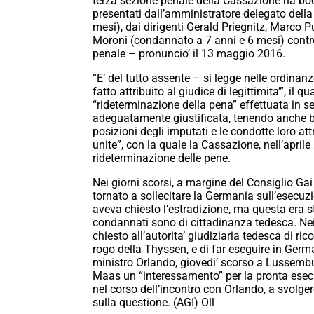
terza sezione penale della Cassazione ha bocci
presentati dall’amministratore delegato del
mesi), dai dirigenti Gerald Priegnitz, Marco 
Moroni (condannato a 7 anni e 6 mesi) contro
penale – pronuncio’ il 13 maggio 2016.
“E’ del tutto assente – si legge nelle ordinan
fatto attribuito al giudice di legittimita’”, i
“rideterminazione della pena” effettuata in s
adeguatamente giustificata, tenendo anche be
posizioni degli imputati e le condotte loro att
unite”, con la quale la Cassazione, nell’apri
rideterminazione delle pene.
Nei giorni scorsi, a margine del Consiglio Ga
tornato a sollecitare la Germania sull’esecuz
aveva chiesto l’estradizione, ma questa era s
condannati sono di cittadinanza tedesca. Nei
chiesto all’autorita’ giudiziaria tedesca di ri
rogo della Thyssen, e di far eseguire in Germa
ministro Orlando, giovedi’ scorso a Lussemb
Maas un “interessamento” per la pronta esecu
nel corso dell’incontro con Orlando, a svolg
sulla questione. (AGI) Oll