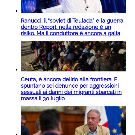
Ranucci, il “soviet di Teulada” e la guerra
dentro Report: nella redazione è un
risiko. Ma il conduttore è ancora a galla
Ceuta, è ancora delirio alla frontiera. E
spuntano sei denunce per aggressioni
sessuali ai danni dei migranti sbarcati in
massa il 30 luglio