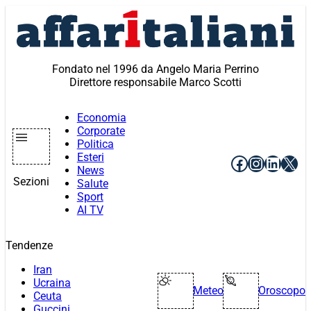
Vai
al
contenuto
Fondato nel 1996 da Angelo Maria Perrino
Direttore responsabile Marco Scotti
Economia
Corporate
Politica
Esteri
Facebook
Instagr
Linke
X
News
Sezioni
Salute
Sport
AI TV
Tendenze
Iran
Ucraina
Meteo
Oroscopo
Ceuta
Guccini