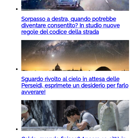
Sorpasso a destra, quando potrebbe
diventare consentito? In studio nuove
regole del codice della strada
Sguardo rivolto al cielo in attesa delle
Perseidi, esprimete un desiderio per farlo
avverare!