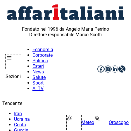
Vai
al
contenuto
Fondato nel 1996 da Angelo Maria Perrino
Direttore responsabile Marco Scotti
Economia
Corporate
Politica
Esteri
Facebook
Instagr
Linke
X
News
Sezioni
Salute
Sport
AI TV
Tendenze
Iran
Ucraina
Meteo
Oroscopo
Ceuta
Guccini