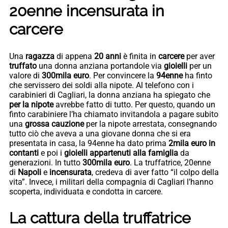
20enne incensurata in
carcere
Una
ragazza
di appena
20 anni
è finita in
carcere
per aver
truffato
una donna anziana portandole via
gioielli
per un
valore di
300mila euro
. Per convincere la
94enne
ha finto
che servissero dei soldi alla nipote. Al telefono con i
carabinieri di Cagliari, la donna anziana ha spiegato che
per la nipote
avrebbe fatto di tutto. Per questo, quando un
finto carabiniere l’ha chiamato invitandola a pagare subito
una
grossa cauzione
per la nipote arrestata, consegnando
tutto ciò che aveva a una giovane donna che si era
presentata in casa, la 94enne ha dato prima
2mila euro in
contanti
e poi i
gioielli appartenuti alla famiglia
da
generazioni. In tutto
300mila euro
. La truffatrice, 20enne
di
Napoli
e
incensurata
, credeva di aver fatto “il colpo della
vita”. Invece, i militari della compagnia di Cagliari l’hanno
scoperta, individuata e condotta in carcere.
La cattura della truffatrice