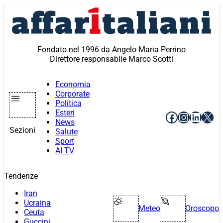
Vai
al
contenuto
Fondato nel 1996 da Angelo Maria Perrino
Direttore responsabile Marco Scotti
Economia
Corporate
Politica
Esteri
Facebook
Instagr
Linke
X
News
Sezioni
Salute
Sport
AI TV
Tendenze
Iran
Ucraina
Meteo
Oroscopo
Ceuta
Guccini