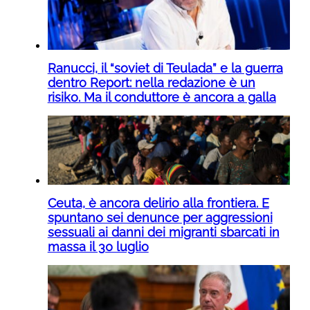
Ranucci, il “soviet di Teulada” e la guerra
dentro Report: nella redazione è un
risiko. Ma il conduttore è ancora a galla
Ceuta, è ancora delirio alla frontiera. E
spuntano sei denunce per aggressioni
sessuali ai danni dei migranti sbarcati in
massa il 30 luglio