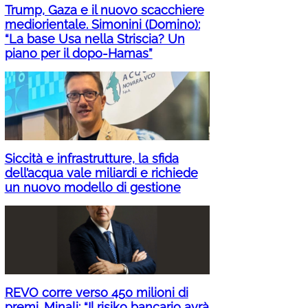
Trump, Gaza e il nuovo scacchiere
mediorientale. Simonini (Domino):
“La base Usa nella Striscia? Un
piano per il dopo-Hamas”
Siccità e infrastrutture, la sfida
dell’acqua vale miliardi e richiede
un nuovo modello di gestione
REVO corre verso 450 milioni di
premi. Minali: “Il risiko bancario avrà