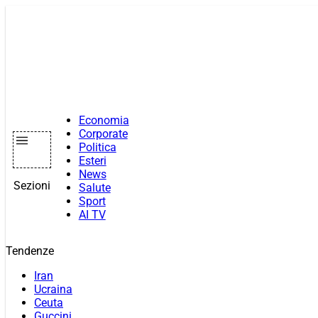
Vai
al
contenuto
Economia
Corporate
Politica
Esteri
News
Sezioni
Salute
Sport
AI TV
Tendenze
Iran
Ucraina
Ceuta
Guccini