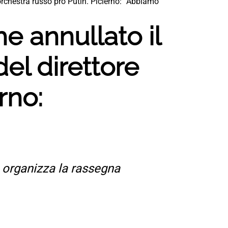
’orchestra russo pro Putin. Picierno: “Abbiamo
e annullato il
el direttore
rno:
 organizza la rassegna