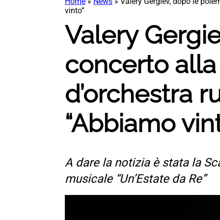
Home
»
News
»
Valery Gergiev, dopo le polem
vinto”
Valery Gergie
concerto alla
d’orchestra ru
“Abbiamo vin
A dare la notizia è stata la 
musicale “Un’Estate da Re”