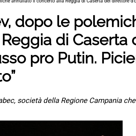
iche annullato il concerto alla Reggia di Caserta del direttore d
v, dopo le polemich
 Reggia di Caserta d
sso pro Putin. Picie
to”
Scabec, società della Regione Campania che