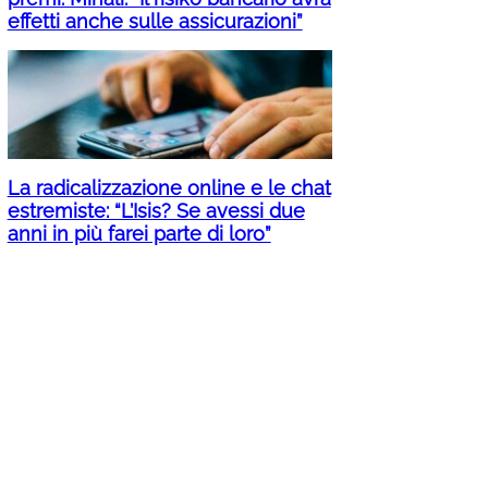
effetti anche sulle assicurazioni”
La radicalizzazione online e le chat
estremiste: “L’Isis? Se avessi due
anni in più farei parte di loro”