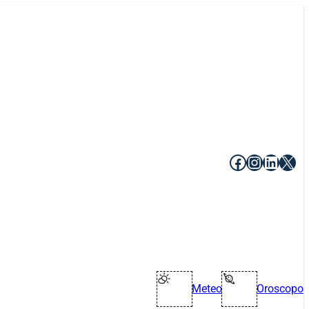
Facebook
Instagr
Linke
X
Meteo
Oroscopo