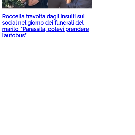
Roccella travolta dagli insulti sui
social nel giorno dei funerali del
marito: “Parassita, potevi prendere
l’autobus”