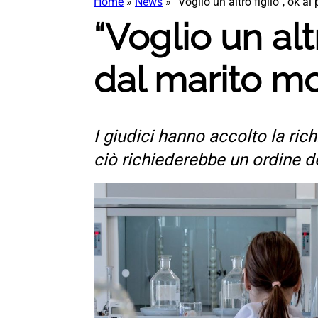
Home
»
News
»
“Voglio un altro figlio”, ok a
“Voglio un alt
dal marito m
I giudici hanno accolto la ric
ciò richiederebbe un ordine d