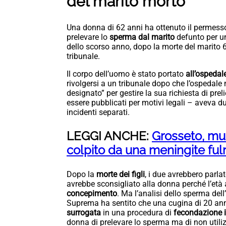
del marito morto
Una donna di 62 anni ha ottenuto il permess
prelevare lo
sperma dal marito
defunto per un
dello scorso anno, dopo la morte del marito 
tribunale.
Il corpo dell’uomo è stato portato
all’ospedal
rivolgersi a un tribunale dopo che l’ospedal
designato” per gestire la sua richiesta di pr
essere pubblicati per motivi legali – aveva d
incidenti separati.
LEGGI ANCHE:
Grosseto, mu
colpito da una meningite fu
Dopo la
morte dei figli
, i due avrebbero parlato
avrebbe sconsigliato alla donna perché l’età
concepimento
. Ma l’analisi dello sperma del
Suprema ha sentito che una cugina di 20 anni
surrogata
in una procedura di
fecondazione i
donna di prelevare lo sperma ma di non utiliz