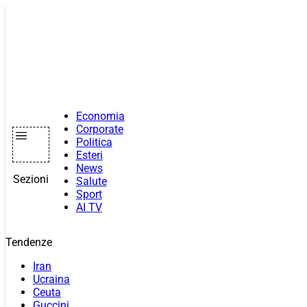
Vai
al
contenuto
Economia
Corporate
Politica
Esteri
News
Sezioni
Salute
Sport
AI TV
Tendenze
Iran
Ucraina
Ceuta
Guccini