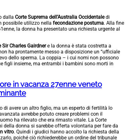
o dalla
Corte Suprema dell’Australia
Occidentale
di
 possibile utilizzo nella
fecondazione postuma
. Alla fine
61enne, la donna ha presentato una richiesta urgente al
e Sir Charles Gairdner
e la donna è stata costretta a
e non ha prontamente messo a disposizione un “ufficiale
elievo dello sperma. La coppia – i cui nomi non possono
ue figli insieme, ma entrambi i bambini sono morti in
ore in vacanza 27enne veneto
lminante
 di avere un altro figlio, ma un esperto di fertilità lo
 avanzata avrebbe potuto creare problemi con il
l’uomo ha rilevato che era rimasto vitale. La Corte
 della donna si sarebbe offerta volontaria per fare da
n vitro
. Quindi i giudici hanno accolto la richiesta della
zarlo, poiché ciò richiederebbe un ordine del tribunale