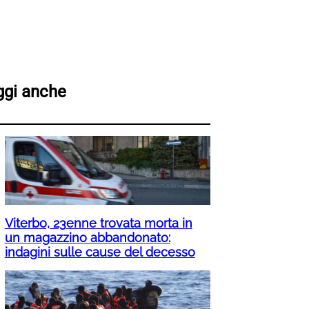
ggi anche
Viterbo, 23enne trovata morta in
un magazzino abbandonato:
indagini sulle cause del decesso