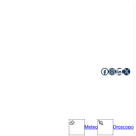
Facebook
Instagr
Linke
X
Meteo
Oroscopo