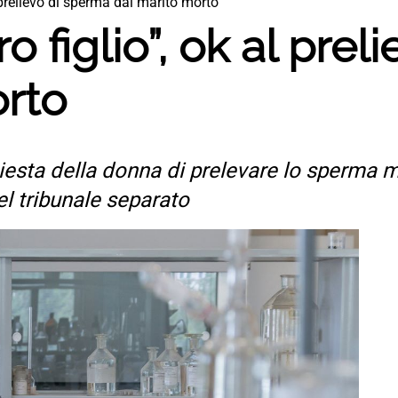
l prelievo di sperma dal marito morto
ro figlio”, ok al pre
orto
hiesta della donna di prelevare lo sperma m
el tribunale separato