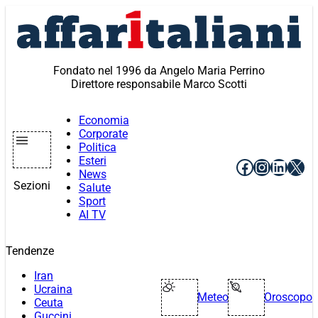
Vai
al
contenuto
Fondato nel 1996 da Angelo Maria Perrino
Direttore responsabile Marco Scotti
Economia
Corporate
Politica
Esteri
Facebook
Instagr
Linke
X
News
Sezioni
Salute
Sport
AI TV
Tendenze
Iran
Ucraina
Meteo
Oroscopo
Ceuta
Guccini