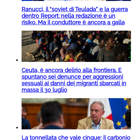
Ranucci, il “soviet di Teulada” e la guerra
dentro Report: nella redazione è un
risiko. Ma il conduttore è ancora a galla
Ceuta, è ancora delirio alla frontiera. E
spuntano sei denunce per aggressioni
sessuali ai danni dei migranti sbarcati in
massa il 30 luglio
La tonnellata che vale cinque: il carbonio