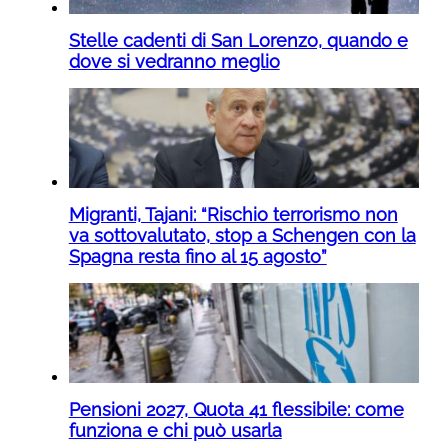
Stelle cadenti di San Lorenzo, quando e
dove si vedranno meglio
Migranti, Tajani: “Rischio terrorismo non
va sottovalutato, stop a Schengen con la
Spagna resta fino al 15 agosto”
Pensioni 2027, Quota 41 flessibile: come
funziona e chi può usarla