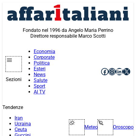
Vai
al
contenuto
Fondato nel 1996 da Angelo Maria Perrino
Direttore responsabile Marco Scotti
Economia
Corporate
Politica
Esteri
Facebook
Instagr
Linke
X
News
Sezioni
Salute
Sport
AI TV
Tendenze
Iran
Ucraina
Meteo
Oroscopo
Ceuta
Guccini