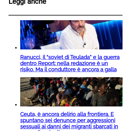
Leggi anche
Ranucci, il “soviet di Teulada” e la guerra
dentro Report: nella redazione è un
risiko. Ma il conduttore è ancora a galla
Ceuta, è ancora delirio alla frontiera. E
spuntano sei denunce per aggressioni
sessuali ai danni dei migranti sbarcati in