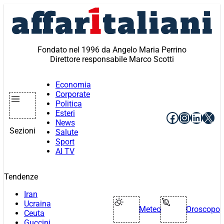
Vai
al
contenuto
Fondato nel 1996 da Angelo Maria Perrino
Direttore responsabile Marco Scotti
Economia
Corporate
Politica
Esteri
Facebook
Instagr
Linke
X
News
Sezioni
Salute
Sport
AI TV
Tendenze
Iran
Ucraina
Meteo
Oroscopo
Ceuta
Guccini