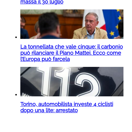
massa il 30 luglio
La tonnellata che vale cinque: il carbonio
può rilanciare il Piano Mattei. Ecco come
l’Europa può farcela
Torino, automobilista investe 4 ciclisti
dopo una lite: arrestato