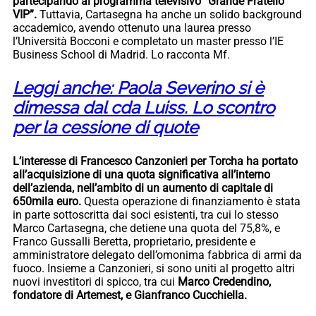
partecipando al programma televisivo “Grande Fratello
VIP”.
Tuttavia, Cartasegna ha anche un solido background
accademico, avendo ottenuto una laurea presso
l’Università Bocconi e completato un master presso l’IE
Business School di Madrid. Lo racconta Mf.
Leggi anche: Paola Severino si è
dimessa dal cda Luiss. Lo scontro
per la cessione di quote
L’interesse di Francesco Canzonieri per Torcha ha portato
all’acquisizione di una quota significativa all’interno
dell’azienda, nell’ambito di un aumento di capitale di
650mila euro.
Questa operazione di finanziamento è stata
in parte sottoscritta dai soci esistenti, tra cui lo stesso
Marco Cartasegna, che detiene una quota del 75,8%, e
Franco Gussalli Beretta, proprietario, presidente e
amministratore delegato dell’omonima fabbrica di armi da
fuoco. Insieme a Canzonieri, si sono uniti al progetto altri
nuovi investitori di spicco, tra cui
Marco Credendino,
fondatore di Artemest, e Gianfranco Cucchiella.