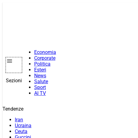
Vai
al
contenuto
Economia
Corporate
Politica
Esteri
News
Sezioni
Salute
Sport
AI TV
Tendenze
Iran
Ucraina
Ceuta
Guccini