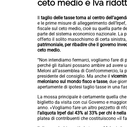
ceto medio e Iva ridotta 
Il
taglio delle tasse torna al centro dell’agen
e le prime misure di alleggerimento dell’Irpef
fiscale sul ceto medio, cioè su quella parte 
parte del sistema economico nazionale. La pre
offerto il solito masochismo di certa sinistr
patrimoniale, per ribadire che il governo in
ceto medio.
“Non intendiamo fermarci, vogliamo fare di pi
perché gli italiani possano ambire ad avere u
Meloni all’assemblea di Confcommercio, la pr
presidente del consiglio. Ma anche il
vicemin
meloniano sul mondo fisco e tasse
, due gior
apertamente di ipotesi taglio tasse in una fa
La mossa principale è certamente quella che ri
biglietto da visita con cui Governo e maggior
anno. «Vogliamo fare un altro pezzetto di rif
l’aliquota Irpef dal 43% al 33% per chi è nella
platea di contribuenti che costituiscono «il