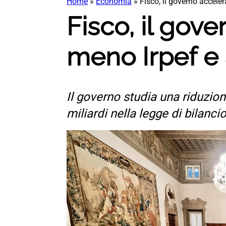
Home
»
Economia
»
Fisco, il governo acceler
Fisco, il gov
meno Irpef e a
Il governo studia una riduzione
miliardi nella legge di bilanci