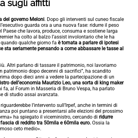
sugli affitti
da del governo Meloni
. Dopo gli interventi sul cuneo fiscale
, l’esecutivo guarda ora a una nuova fase: ridurre il peso
del Paese che lavora, produce, consuma e sostiene larga
mier ha colto al balzo l’assist involontario che le ha
a, quando qualche giorno fa
è tornata a parlare di ipotesi
vece sta seriamente pensando a come abbassare le tasse al
ù. Altri parlano di tassare il patrimonio, noi lavoriamo
n patrimonio dopo decenni di sacrifici”, ha scandito
ima dopo dieci anni a vedere la partecipazione di un
istro dell’economia Maurizio Leo, una sorta di king maker
ni fa, al Forum in Masseria di Bruno Vespa, ha parlato
se di studio assai avanzata.
guarderebbe l’intervento sull’Irpef, anche in termini di
anza poi puntano a presentarsi alle elezioni del prossimo
orma» ha spiegato il viceministro, cercando di
ridurre
 fascia di reddito tra 50mila e 60mila euro.
Ossia la
 famoso ceto medio».