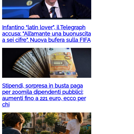
Infantino “latin lover”, il Telegraph
accusa: “All’amante una buonuscita
a sei cifre”. Nuova bufera sulla FIFA
Stipendi, sorpresa in busta paga
per 200mila dipendenti pubblici:
aumenti fino a 221 euro, ecco per
chi