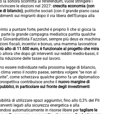
 la sonora sconfitta al referendum, vuole stringere i
 rivincere le elezioni nel 2027:
crescita economia (con
e di bilancio)
, politiche sociali (con il grande piano casa
edimenti sui migranti dopo il via libera dell’Europa alla
into a puntare forte, perché è proprio lì che si gioca la
tra parte la grande campagna mediatica partita qualche
ario Giovanbattista Fazzolari, sempre più deus ex machina
uzioni fiscali, incentivi e bonus, una mamma lavoratrice
iù alto di 11.600 euro, è funzionale al progetto che mira
o allora che dopo gli interventi sui redditi medio-bassi, il
 riduzione delle tasse sul lavoro.
nno essere individuate nella prossima legge di bilancio,
 clima verso il nostro paese, sembra volgere “se non al
hiarite”, come scherzava qualche giorno fa un diplomatico
prospettiva contribuisce anche il
nuovo margine di
pubblici, in particolare sul fronte degli investimenti
ità di utilizzare spazi aggiuntivi, fino allo 0,3% del Pil
terventi legati alla sicurezza energetica e alla
cendosi automaticamente in risorse libere per
tagliare le