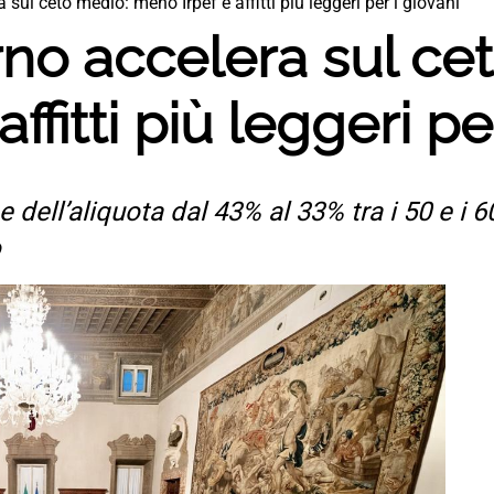
a sul ceto medio: meno Irpef e affitti più leggeri per i giovani
erno accelera sul ce
ffitti più leggeri pe
 dell’aliquota dal 43% al 33% tra i 50 e i 6
o