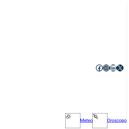
Facebook
Instagr
Linke
X
Meteo
Oroscopo