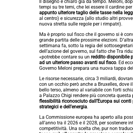
Il disegno è chiaro già da tempo. Meloni, dopo
tempi su tre temi, che lei essere il cardine per
appunto ulteriore taglio delle tasse nella legg
al centro) e sicurezza (allo studio altri provv
nuova stretta sulle regole per i rimpatri).
Ma è proprio sul fisco che il governo si è conv
grande partita delle prossime elezioni. D’al
settimana fa, sotto la regia del sottosegret
dell’azione del governo, sul fatto che Tra rid
«potrebbe contare su un
reddito disponibile p
ad un ulteriore passo avanti sul fisco
. Ed ecc
Governo Meloni prepara una nuova tappa della
Le risorse necessarie, circa 3 miliardi, dovra
con un occhio però anche a Bruxelles, dove il
bello terso, almeno al variabile con forti sc
a Palazzo Chigi rendere più concreta questa 
flessibilità riconosciuto dall’Europa sui conti 
strategici e dell’energia
.
La Commissione europea ha aperto alla possibil
all’anno tra il 2026 e il 2028, per sostenere in
competitività. Una scelta che, pur non tradu