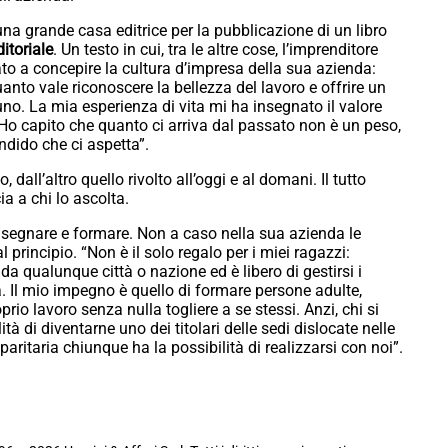
na grande casa editrice per la pubblicazione di un libro
itoriale
. Un testo in cui, tra le altre cose, l’imprenditore
ato a concepire la cultura d’impresa della sua azienda:
uanto vale riconoscere la bellezza del lavoro e offrire un
no. La mia esperienza di vita mi ha insegnato il valore
o capito che quanto ci arriva dal passato non è un peso,
ndido che ci aspetta”.
dall’altro quello rivolto all’oggi e al domani. Il tutto
a a chi lo ascolta.
segnare e formare. Non a caso nella sua azienda le
rincipio. “Non è il solo regalo per i miei ragazzi:
da qualunque città o nazione ed è libero di gestirsi i
tà. Il mio impegno è quello di formare persone adulte,
rio lavoro senza nulla togliere a se stessi. Anzi, chi si
tà di diventarne uno dei titolari delle sedi dislocate nelle
aritaria chiunque ha la possibilità di realizzarsi con noi”.