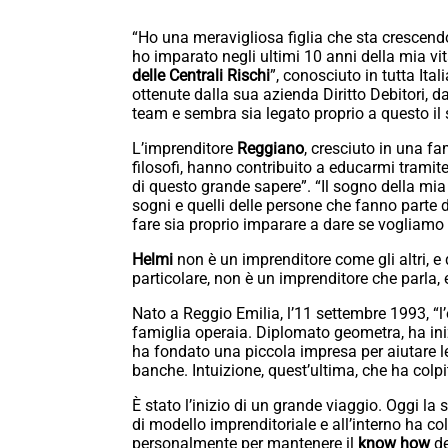
“Ho una meravigliosa figlia che sta crescendo
ho imparato negli ultimi 10 anni della mia vita
delle Centrali Rischi
”, conosciuto in tutta Ital
ottenute dalla sua azienda Diritto Debitori, 
team e sembra sia legato proprio a questo il
L’imprenditore
Reggiano
, cresciuto in una fa
filosofi, hanno contribuito a educarmi tramite i
di questo grande sapere”. “Il sogno della mia 
sogni e quelli delle persone che fanno parte 
fare sia proprio imparare a dare se vogliamo 
Helmi
non è un imprenditore come gli altri, e 
particolare, non è un imprenditore che parla, e
Nato a Reggio Emilia, l’11 settembre 1993, “l’
famiglia operaia. Diplomato geometra, ha iniz
ha fondato una piccola impresa per aiutare le
banche. Intuizione, quest’ultima, che ha colpi
È stato l’inizio di un grande viaggio. Oggi la
di modello imprenditoriale e all’interno ha col
personalmente per mantenere il
know how
de