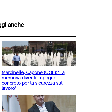
ggi anche
Marcinelle, Capone (UGL): “La
memoria diventi impegno
concreto per la sicurezza sul
lavoro”