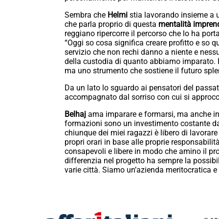
Sembra che
Helmi
stia lavorando insieme a u
che parla proprio di questa
mentalità imprend
reggiano ripercorre il percorso che lo ha port
“Oggi so cosa significa creare profitto e so q
servizio che non rechi danno a niente e nessu
della custodia di quanto abbiamo imparato. H
ma uno strumento che sostiene il futuro sple
Da un lato lo sguardo ai pensatori del passato, 
accompagnato dal sorriso con cui si approcci
Belhaj
ama imparare e formarsi, ma anche in
formazioni sono un investimento costante dal p
chiunque dei miei ragazzi è libero di lavorare 
propri orari in base alle proprie responsabili
consapevoli e libere in modo che amino il prop
differenzia nel progetto ha sempre la possibili
varie città. Siamo un’azienda meritocratica e p