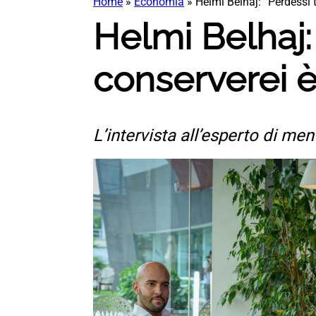
Home
»
Economia
»
Helmi Belhaj: “Perdessi t
Helmi Belhaj:
conserverei è
L’intervista all’esperto di me