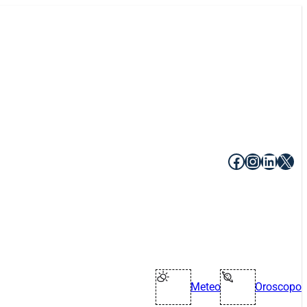
Facebook
Instagr
Linke
X
Meteo
Oroscopo