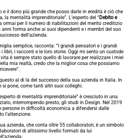
 e il dono più grande che posso darle in eredità è ciò che
, la mentalità imprenditoriale”. L’esperto del “
Debito e
ia ormai per il numero di riabilitazioni del merito creditizio
da anni forma anche ai suoi dipendenti e i membri del suo
 successo dell’azienda.
miglia semplice, racconta: “I grandi pensatori e i grandi
 libri, i racconti e le loro storie. Oggi mi sento un custode
vita è sempre stato quello di lavorare per realizzare i miei
della mia realtà, credo che la miglior cosa che possiamo
ricevere”.
questo al di là del successo della sua azienda in Italia. In
 si pone, come tanti altri suoi colleghi.
esperto di mentalità imprenditoriale” è cresciuto in una
iato, interrompendo presto, gli studi in Design. Nel 2019
 persone in difficoltà economica a difendersi dalle
to l’attenzione.
 sua azienda, che conta oltre 55 collaboratori, è un simbolo
laboratori di altissimo livello formati da lui
ll’azienda.