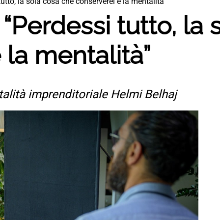
utto, la sola cosa che conserverei è la mentalità”
 “Perdessi tutto, la
 la mentalità”
ntalità imprenditoriale Helmi Belhaj