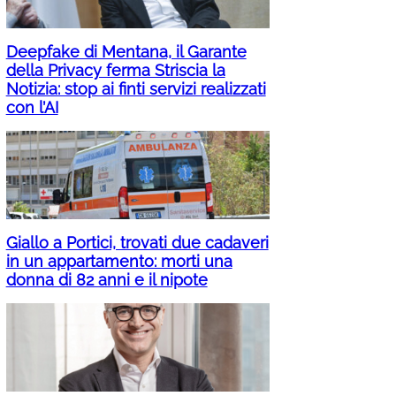
Deepfake di Mentana, il Garante
della Privacy ferma Striscia la
Notizia: stop ai finti servizi realizzati
con l’AI
Giallo a Portici, trovati due cadaveri
in un appartamento: morti una
donna di 82 anni e il nipote