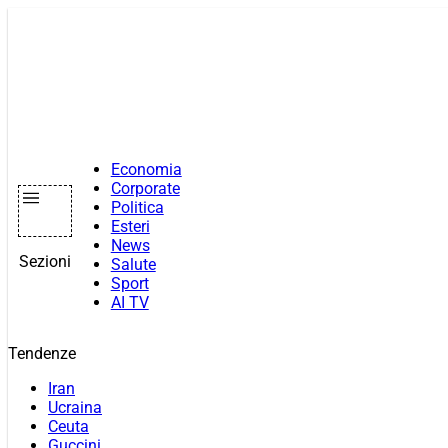
Vai
al
contenuto
Economia
Corporate
Politica
Esteri
News
Sezioni
Salute
Sport
AI TV
Tendenze
Iran
Ucraina
Ceuta
Guccini