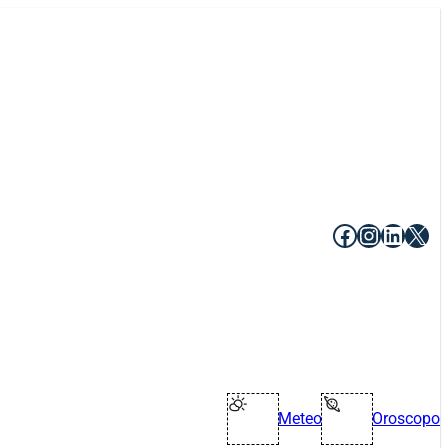
Facebook
Instagr
Linke
X
Meteo
Oroscopo