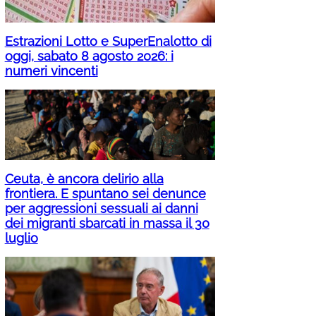
Estrazioni Lotto e SuperEnalotto di
oggi, sabato 8 agosto 2026: i
numeri vincenti
Ceuta, è ancora delirio alla
frontiera. E spuntano sei denunce
per aggressioni sessuali ai danni
dei migranti sbarcati in massa il 30
luglio