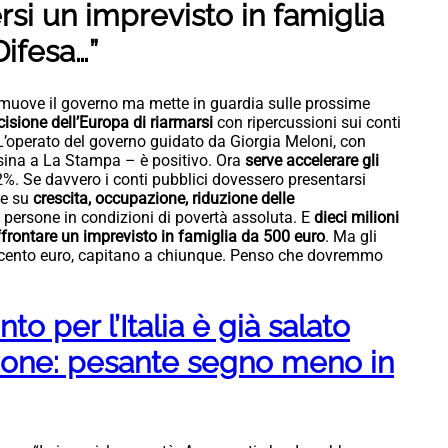
i un imprevisto in famiglia
Difesa…”
omuove il governo ma mette in guardia sulle prossime
cisione dell’Europa di riarmarsi
con ripercussioni sui conti
’operato del governo guidato da Giorgia Meloni, con
ssina a La Stampa – è positivo. Ora
serve accelerare gli
l 2%. Se davvero i conti pubblici dovessero presentarsi
re su
crescita, occupazione, riduzione delle
 di persone in condizioni di povertà assoluta. E
dieci milioni
frontare un imprevisto in famiglia da 500 euro
. Ma gli
uecento euro, capitano a chiunque. Penso che dovremmo
onto per l’Italia è già salato
ione: pesante segno meno in