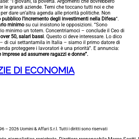
fase: “I giovani, la povertà. Argomenti che dovrebbero
per le grandi aziende. Temi che toccano tutti noi e che
per dare un’altra agenda alle priorità politiche. Non
o pubblico l’incremento degli investimenti nella Difesa
“.
ario minimo
su cui insistono le opposizioni. “Sono
rio minimo un totem. Concentriamoci – conclude il Ceo di
over 50, salari bassi
. Questo ci deve interessare. Lo dico
di cui settantamila in Italia – siamo il primo datore di
enda proteggere i lavoratori è una priorità”. E annuncia:
 le imprese ad assumere ragazzi e donne”.
ZIE DI ECONOMIA
6 – 2026 Uomini & Affari S.r.l. Tutti i diritti sono riservati