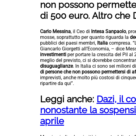
non possono permetters
di 500 euro. Altro che 
Carlo Messina
, il Ceo di
Intesa Sanpaolo
, pr
mosse, soprattutto per quanto riguarda la
de
pubblici dei paesi membri,
Italia
compresa. “L
Giancarlo Giorgetti all’Economia, – dice Me
investimenti
per portare la crescita del Pil a
meglio del previsto, ci si dovrebbe concentra
disuguaglianze
. In Italia ci sono sei milioni
di persone che non possono permettersi di af
imprevisti, anche molto più costosi di cinq
ripartire da qui”.
Leggi anche:
Dazi, il c
nonostante la sospens
aprile