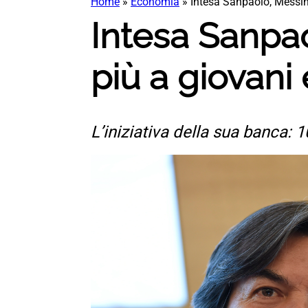
Home
»
Economia
»
Intesa Sanpaolo, Messina
Intesa Sanpao
più a giovani
L’iniziativa della sua banca: