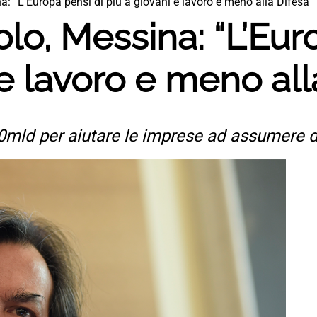
: “L’Europa pensi di più a giovani e lavoro e meno alla Difesa”
lo, Messina: “L’Eur
 e lavoro e meno all
 10mld per aiutare le imprese ad assumere 