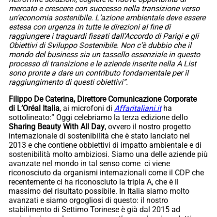
mercato e crescere con successo nella transizione verso
un’economia sostenibile. L’azione ambientale deve essere
estesa con urgenza in tutte le direzioni al fine di
raggiungere i traguardi fissati dall’Accordo di Parigi e gli
Obiettivi di Sviluppo Sostenibile. Non c’è dubbio che il
mondo del business sia un tassello essenziale in questo
processo di transizione e le aziende inserite nella A List
sono pronte a dare un contributo fondamentale per il
raggiungimento di questi obiettivi”.
Filippo De Caterina, Direttore Comunicazione Corporate
di L’Oréal Italia
, ai microfoni di
Affaritaliani.it
ha
sottolineato:” Oggi celebriamo la terza edizione dello
Sharing Beauty With All Day
, ovvero il nostro progetto
internazionale di sostenibilità che è stato lanciato nel
2013 e che contiene obbiettivi di impatto ambientale e di
sostenibilità molto ambiziosi. Siamo una delle aziende più
avanzate nel mondo in tal senso come ci viene
riconosciuto da organismi internazionali come il CDP che
recentemente ci ha riconosciuto la tripla A, che è il
massimo del risultato possibile. In Italia siamo molto
avanzati e siamo orgogliosi di questo: il nostro
stabilimento di Settimo Torinese è già dal 2015 ad