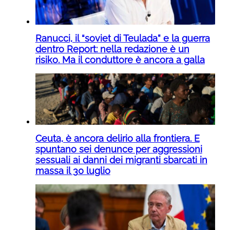
Ranucci, il “soviet di Teulada” e la guerra
dentro Report: nella redazione è un
risiko. Ma il conduttore è ancora a galla
Ceuta, è ancora delirio alla frontiera. E
spuntano sei denunce per aggressioni
sessuali ai danni dei migranti sbarcati in
massa il 30 luglio