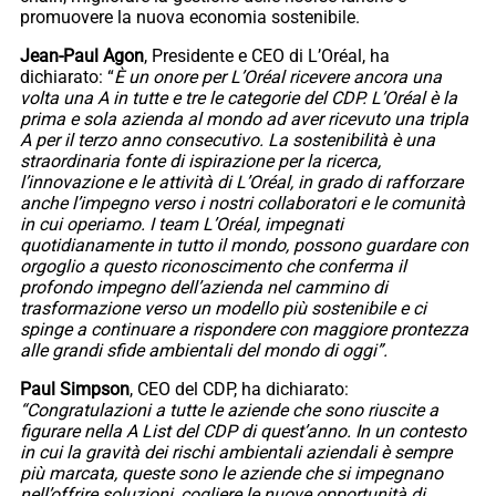
promuovere la nuova economia sostenibile.
Jean-Paul Agon
, Presidente e CEO di L’Oréal, ha
dichiarato: “
È un onore per L’Oréal ricevere ancora una
volta una A in tutte e tre le categorie del CDP. L’Oréal è la
prima e sola azienda al mondo ad aver ricevuto una tripla
A per il terzo anno consecutivo. La sostenibilità è una
straordinaria fonte di ispirazione per la ricerca,
l’innovazione e le attività di L’Oréal, in grado di rafforzare
anche l’impegno verso i nostri collaboratori e le comunità
in cui operiamo. I team L’Oréal, impegnati
quotidianamente in tutto il mondo, possono guardare con
orgoglio a questo riconoscimento che conferma il
profondo impegno dell’azienda nel cammino di
trasformazione verso un modello più sostenibile e ci
spinge a continuare a rispondere con maggiore prontezza
alle grandi sfide ambientali del mondo di oggi”.
Paul Simpson
, CEO del CDP, ha dichiarato:
“Congratulazioni a tutte le aziende che sono riuscite a
figurare nella A List del CDP di quest’anno. In un contesto
in cui la gravità dei rischi ambientali aziendali è sempre
più marcata, queste sono le aziende che si impegnano
nell’offrire soluzioni, cogliere le nuove opportunità di