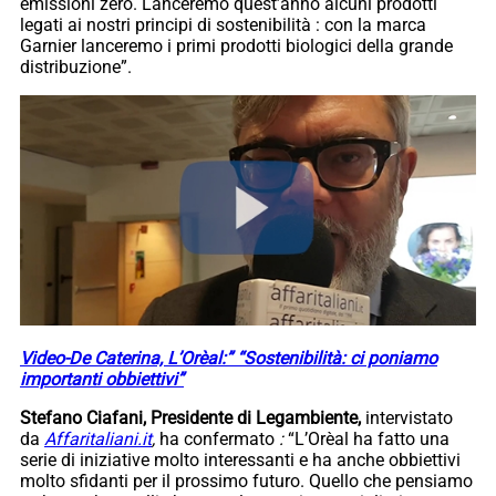
emissioni zero. Lanceremo quest’anno alcuni prodotti
legati ai nostri principi di sostenibilità : con la marca
Garnier lanceremo i primi prodotti biologici della grande
distribuzione”.
Video-De Caterina, L’Orèal:” “Sostenibilità: ci poniamo
importanti obbiettivi”
Stefano Ciafani, Presidente di Legambiente,
intervistato
da
Affaritaliani.it
,
ha confermato
:
“L’Orèal ha fatto una
serie di iniziative molto interessanti e ha anche obbiettivi
molto sfidanti per il prossimo futuro. Quello che pensiamo