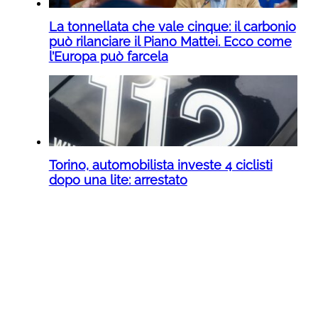
La tonnellata che vale cinque: il carbonio
può rilanciare il Piano Mattei. Ecco come
l’Europa può farcela
Torino, automobilista investe 4 ciclisti
dopo una lite: arrestato