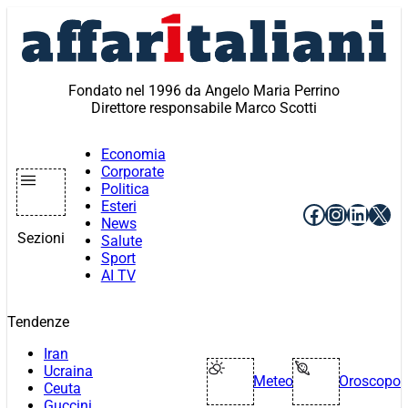
Vai
al
contenuto
Fondato nel 1996 da Angelo Maria Perrino
Direttore responsabile Marco Scotti
Economia
Corporate
Politica
Esteri
Facebook
Instagr
Linke
X
News
Sezioni
Salute
Sport
AI TV
Tendenze
Iran
Ucraina
Meteo
Oroscopo
Ceuta
Guccini