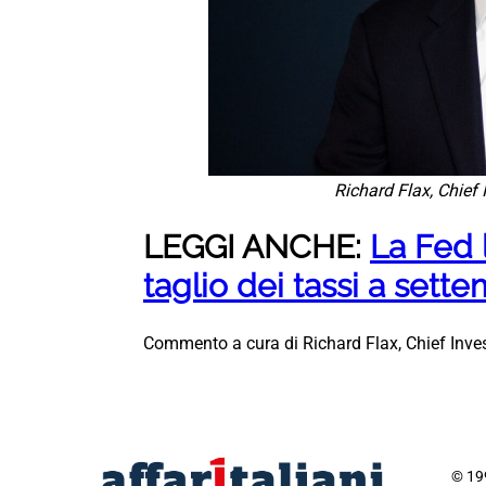
Richard Flax, Chief
LEGGI ANCHE:
La Fed l
taglio dei tassi a sette
Commento a cura di Richard Flax, Chief Inve
© 199