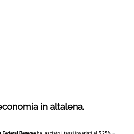
 economia in altalena.
a Federal Reserve
ha lasciato i tassi invariati al 5,25% –