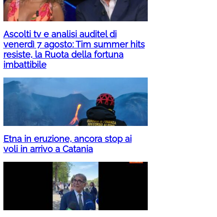
Ascolti tv e analisi auditel di
venerdì 7 agosto: Tim summer hits
resiste, la Ruota della fortuna
imbattibile
Etna in eruzione, ancora stop ai
voli in arrivo a Catania