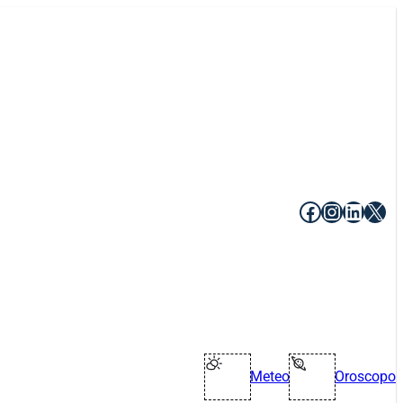
Facebook
Instagr
Linke
X
Meteo
Oroscopo