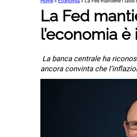
Home
»
Economia
»
La Fed mantiene i tassi i
La Fed mantien
l’economia è i
La banca centrale ha riconosc
ancora convinta che l’inflazi