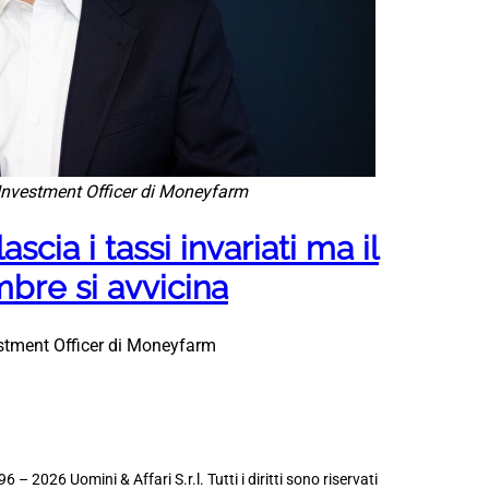
 Investment Officer di Moneyfarm
ascia i tassi invariati ma il
mbre si avvicina
stment Officer di Moneyfarm
6 – 2026 Uomini & Affari S.r.l. Tutti i diritti sono riservati