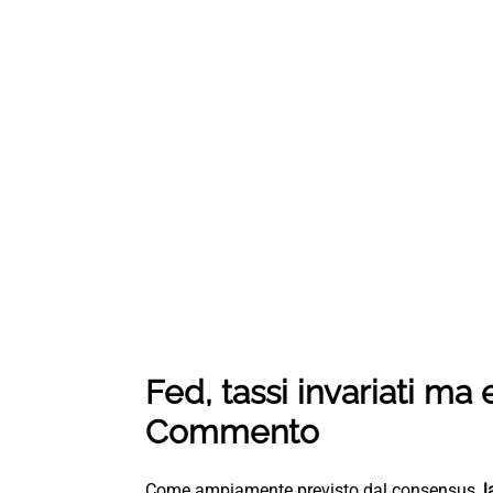
Fed, tassi invariati ma
Commento
Come ampiamente previsto dal consensus,
l