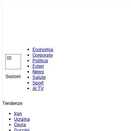
Vai
al
contenuto
Economia
Corporate
Politica
Esteri
News
Sezioni
Salute
Sport
AI TV
Tendenze
Iran
Ucraina
Ceuta
Guccini