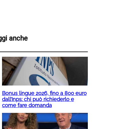
ggi anche
Bonus lingue 2026, fino a 800 euro
dall’Inps: chi può richiederlo e
come fare domanda