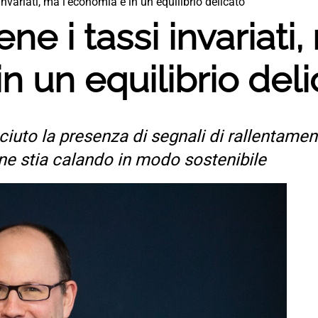
nvariati, ma l’economia è in un equilibrio delicato
e i tassi invariati,
n un equilibrio del
iuto la presenza di segnali di rallentame
one stia calando in modo sostenibile