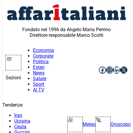
Vai
al
contenuto
Fondato nel 1996 da Angelo Maria Perrino
Direttore responsabile Marco Scotti
Economia
Corporate
Politica
Esteri
Facebook
Instagr
Linke
X
News
Sezioni
Salute
Sport
AI TV
Tendenze
Iran
Ucraina
Meteo
Oroscopo
Ceuta
Guccini