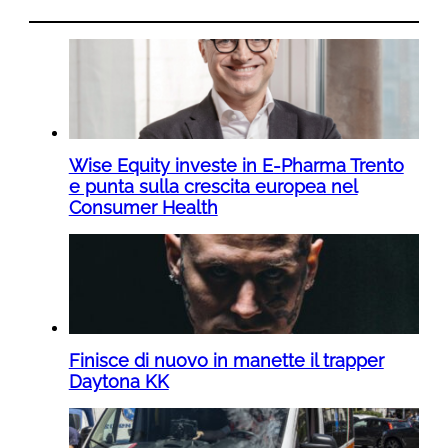
Wise Equity investe in E-Pharma Trento
e punta sulla crescita europea nel
Consumer Health
Finisce di nuovo in manette il trapper
Daytona KK