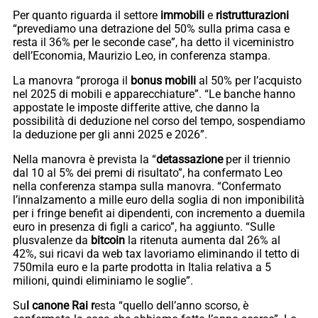
Per quanto riguarda il settore
immobili
e
ristrutturazioni
“prevediamo una detrazione del 50% sulla prima casa e
resta il 36% per le seconde case”, ha detto il viceministro
dell’Economia, Maurizio Leo, in conferenza stampa.
La manovra “proroga il
bonus mobili
al 50% per l’acquisto
nel 2025 di mobili e apparecchiature”. “Le banche hanno
appostate le imposte differite attive, che danno la
possibilità di deduzione nel corso del tempo, sospendiamo
la deduzione per gli anni 2025 e 2026”.
Nella manovra è prevista la “
detassazione
per il triennio
dal 10 al 5% dei premi di risultato”, ha confermato Leo
nella conferenza stampa sulla manovra. “Confermato
l’innalzamento a mille euro della soglia di non imponibilità
per i fringe benefit ai dipendenti, con incremento a duemila
euro in presenza di figli a carico”, ha aggiunto. “Sulle
plusvalenze da
bitcoin
la ritenuta aumenta dal 26% al
42%, sui ricavi da web tax lavoriamo eliminando il tetto di
750mila euro e la parte prodotta in Italia relativa a 5
milioni, quindi eliminiamo le soglie”.
Su
l canone Rai r
esta “quello dell’anno scorso, è