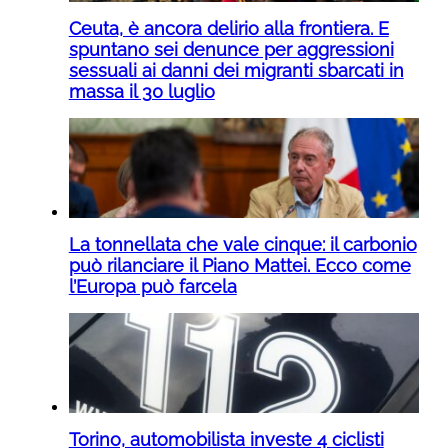
Ceuta, è ancora delirio alla frontiera. E
spuntano sei denunce per aggressioni
sessuali ai danni dei migranti sbarcati in
massa il 30 luglio
La tonnellata che vale cinque: il carbonio
può rilanciare il Piano Mattei. Ecco come
l’Europa può farcela
Torino, automobilista investe 4 ciclisti