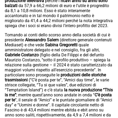
produzione televisiva
perché i
ricavi anno su anno sono
balzati
da 57,9 a 66,2 milioni di euro e l’utile è progredito
da 8,1 a 10,8 milioni. Esso è stato interamente
accantonato e in tal mondo il patrimonio netto è
migliorato da 41,4 a 44,2 milioni perché la nota integrativa
spiega che i soci si erano divisi l’intero profitto del 2023.
Tornando ai conti dello scorso anno della società di cui è
presidente
Alessandro Salem
(direttore generale contenuti
Mediaset) e che vede
Sabina Gregoretti
quale
amministratore delegato e nel consiglio, fra gli altri,
Gabriele Costanzo
(figlio della De Filippi e del defunto
Maurizio Costanzo, “sotto il profilo produttivo – spiega la
relazione sulla gestione – il 2024 è stato caratterizzato da
maggiori volumi rispetto all’esercizio precedente”. In
particolare sono proseguite le
produzioni delle storiche
trasmissioni
(“C’è posta per te”, “Amici day time”, le varie
strisce collegate, “Tu si que vales”, due edizioni di
“Temptation Island”) e c’è stata
la nuova produzione “This
is me”
; mentre quest’anno sono andate in onda “
C’è posta
per te
”, il serale di “Amici” e le puntate giornaliere di “Amici
day” e “Uomini e donne”. Il capitale circolante netto di
Fascino è di 43,4 milioni mentre ebitda e ebit anno su
anno sono saliti, rispettivamente, da 4,9 a 7,4 milioni e da