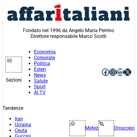
Vai
al
contenuto
Fondato nel 1996 da Angelo Maria Perrino
Direttore responsabile Marco Scotti
Economia
Corporate
Politica
Esteri
Facebook
Instagr
Linke
X
News
Sezioni
Salute
Sport
AI TV
Tendenze
Iran
Ucraina
Meteo
Oroscopo
Ceuta
Guccini