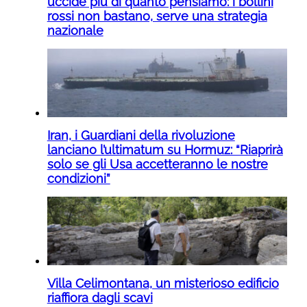
uccide più di quanto pensiamo: i bollini
rossi non bastano, serve una strategia
nazionale
Iran, i Guardiani della rivoluzione
lanciano l’ultimatum su Hormuz: “Riaprirà
solo se gli Usa accetteranno le nostre
condizioni”
Villa Celimontana, un misterioso edificio
riaffiora dagli scavi