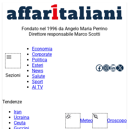
Vai
al
contenuto
Fondato nel 1996 da Angelo Maria Perrino
Direttore responsabile Marco Scotti
Economia
Corporate
Politica
Esteri
Facebook
Instagr
Linke
X
News
Sezioni
Salute
Sport
AI TV
Tendenze
Iran
Ucraina
Meteo
Oroscopo
Ceuta
Guccini