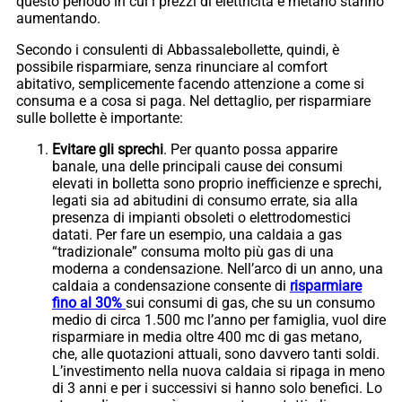
questo periodo in cui i prezzi di elettricità e metano stanno
aumentando.
Secondo i consulenti di Abbassalebollette, quindi, è
possibile risparmiare, senza rinunciare al comfort
abitativo, semplicemente facendo attenzione a come si
consuma e a cosa si paga. Nel dettaglio, per risparmiare
sulle bollette è importante:
Evitare gli sprechi
. Per quanto possa apparire
banale, una delle principali cause dei consumi
elevati in bolletta sono proprio inefficienze e sprechi,
legati sia ad abitudini di consumo errate, sia alla
presenza di impianti obsoleti o elettrodomestici
datati. Per fare un esempio, una caldaia a gas
“tradizionale” consuma molto più gas di una
moderna a condensazione. Nell’arco di un anno, una
caldaia a condensazione consente di
risparmiare
fino al 30%
sui consumi di gas, che su un consumo
medio di circa 1.500 mc l’anno per famiglia, vuol dire
risparmiare in media oltre 400 mc di gas metano,
che, alle quotazioni attuali, sono davvero tanti soldi.
L’investimento nella nuova caldaia si ripaga in meno
di 3 anni e per i successivi si hanno solo benefici. Lo