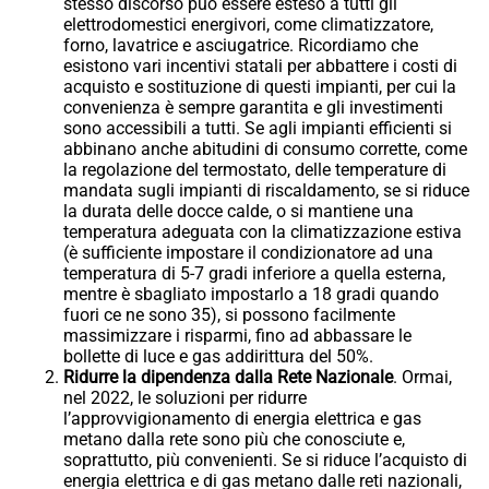
stesso discorso può essere esteso a tutti gli
elettrodomestici energivori, come climatizzatore,
forno, lavatrice e asciugatrice. Ricordiamo che
esistono vari incentivi statali per abbattere i costi di
acquisto e sostituzione di questi impianti, per cui la
convenienza è sempre garantita e gli investimenti
sono accessibili a tutti. Se agli impianti efficienti si
abbinano anche abitudini di consumo corrette, come
la regolazione del termostato, delle temperature di
mandata sugli impianti di riscaldamento, se si riduce
la durata delle docce calde, o si mantiene una
temperatura adeguata con la climatizzazione estiva
(è sufficiente impostare il condizionatore ad una
temperatura di 5-7 gradi inferiore a quella esterna,
mentre è sbagliato impostarlo a 18 gradi quando
fuori ce ne sono 35), si possono facilmente
massimizzare i risparmi, fino ad abbassare le
bollette di luce e gas addirittura del 50%.
Ridurre la dipendenza dalla Rete Nazionale
. Ormai,
nel 2022, le soluzioni per ridurre
l’approvvigionamento di energia elettrica e gas
metano dalla rete sono più che conosciute e,
soprattutto, più convenienti. Se si riduce l’acquisto di
energia elettrica e di gas metano dalle reti nazionali,