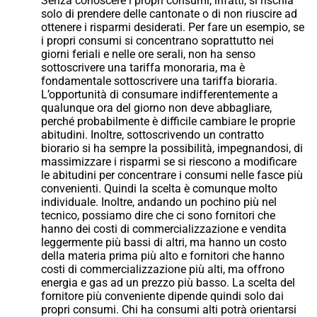
Senza conoscere i propri consumi, infatti, si rischia
solo di prendere delle cantonate o di non riuscire ad
ottenere i risparmi desiderati. Per fare un esempio, se
i propri consumi si concentrano soprattutto nei
giorni feriali e nelle ore serali, non ha senso
sottoscrivere una tariffa monoraria, ma è
fondamentale sottoscrivere una tariffa bioraria.
L’opportunità di consumare indifferentemente a
qualunque ora del giorno non deve abbagliare,
perché probabilmente è difficile cambiare le proprie
abitudini. Inoltre, sottoscrivendo un contratto
biorario si ha sempre la possibilità, impegnandosi, di
massimizzare i risparmi se si riescono a modificare
le abitudini per concentrare i consumi nelle fasce più
convenienti. Quindi la scelta è comunque molto
individuale. Inoltre, andando un pochino più nel
tecnico, possiamo dire che ci sono fornitori che
hanno dei costi di commercializzazione e vendita
leggermente più bassi di altri, ma hanno un costo
della materia prima più alto e fornitori che hanno
costi di commercializzazione più alti, ma offrono
energia e gas ad un prezzo più basso. La scelta del
fornitore più conveniente dipende quindi solo dai
propri consumi. Chi ha consumi alti potrà orientarsi