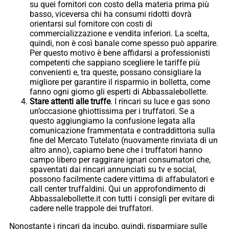
su quei fornitori con costo della materia prima più
basso, viceversa chi ha consumi ridotti dovrà
orientarsi sul fornitore con costi di
commercializzazione e vendita inferiori. La scelta,
quindi, non è così banale come spesso può apparire.
Per questo motivo è bene affidarsi a professionisti
competenti che sappiano scegliere le tariffe più
convenienti e, tra queste, possano consigliare la
migliore per garantire il risparmio in bolletta, come
fanno ogni giorno gli esperti di Abbassalebollette.
Stare attenti alle truffe
. I rincari su luce e gas sono
un’occasione ghiottissima per i truffatori. Se a
questo aggiungiamo la confusione legata alla
comunicazione frammentata e contraddittoria sulla
fine del Mercato Tutelato (nuovamente rinviata di un
altro anno), capiamo bene che i truffatori hanno
campo libero per raggirare ignari consumatori che,
spaventati dai rincari annunciati su tv e social,
possono facilmente cadere vittima di affabulatori e
call center truffaldini. Qui un approfondimento di
Abbassalebollette.it con tutti i consigli per evitare di
cadere nelle trappole dei truffatori.
Nonostante i rincari da incubo, quindi, risparmiare sulle