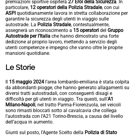
premiazioni sportive ospiterà
27 Eroi della Sicurezza
. In
particolare,
12 operatori della Polizia Stradale
, con cui
ASPI
quotidianamente lavora in stretta collaborazione per
garantire la sicurezza degli utenti in viaggio sulle
autostrade. La
Polizia Stradale
, contestualmente,
assegnerà un riconoscimento a
15 operatori
del
Gruppo
Autostrade per l’Italia
che hanno dimostrato una forte
dedizione al proprio lavoro, mettendo a servizio degli
utenti competenze e impegno che vanno oltre le proprie
mansioni quotidiane.
Le Storie
Il
15 maggio 2024
l’area lombardo-emiliana è stata colpita
da abbondanti piogge, che hanno generato allagamenti su
diversi tratti autostradali, con conseguenti disagi e
difficoltà per gli utenti in viaggio. Tra questi, sull’
A1
Milano-Napoli
, nel tratto Parma-Fiorenzuola, sei veicoli
sono rimasti bloccati sotto al cavalcavia che collega
l’autostrada con l’A21 Torino-Brescia, a causa del livello
dell’acqua in aumento.
Giunti sul posto, l’Agente Scelto della
Polizia di Stato