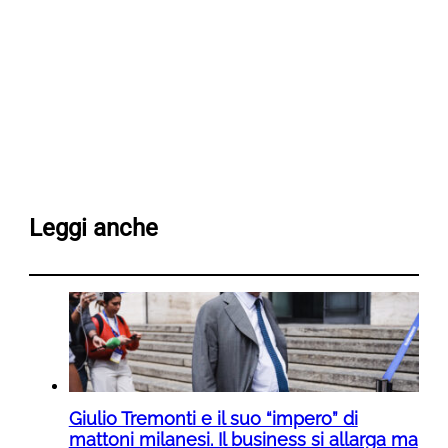
Leggi anche
Giulio Tremonti e il suo “impero” di
mattoni milanesi. Il business si allarga ma