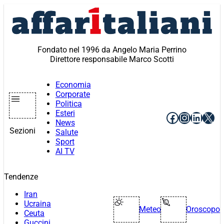
Vai
al
contenuto
Fondato nel 1996 da Angelo Maria Perrino
Direttore responsabile Marco Scotti
Economia
Corporate
Politica
Esteri
Facebook
Instagr
Linke
X
News
Sezioni
Salute
Sport
AI TV
Tendenze
Iran
Ucraina
Meteo
Oroscopo
Ceuta
Guccini