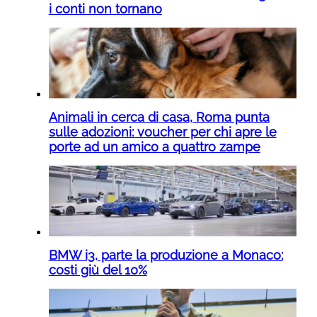
i conti non tornano
Animali in cerca di casa, Roma punta
sulle adozioni: voucher per chi apre le
porte ad un amico a quattro zampe
BMW i3, parte la produzione a Monaco:
costi giù del 10%