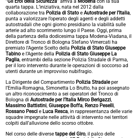
“
Gli Eroi della Sicurezza
” arriva a
Modena
con la sua
quarta tappa. L’iniziativa, nata nel 2012 dalla
collaborazione tra
Polizia di Stato
e
Autostrade per l’Italia
,
punta a valorizzare l’operato degli agenti e degli addetti
autostradali che ogni giorno presidiano la viabilità sulle
arterie ad alto scorrimento lungo il Paese. Oggi, prima
della partenza della dodicesima tappa Modena-Viadana, il
Direttore di Tronco di Bologna Stefano Vimercati ha
premiato l’Agente Scelto della
Polizia di Stato Giuseppe
Tabino
e l’Agente della
Polizia di Stato Giuseppe La
Paglia
, entrambi della sezione Polizia Stradale di Parma,
per il loro intervento durante le operazioni di soccorso ad
utenti durante un improvviso nubifragio.
La Dirigente del Compartimento
Polizia Stradale
per
l’Emilia-Romagna, Simonetta Lo Brutto, ha poi assegnato
un altro riconoscimento a sei operatori del Tronco di
Bologna di
Autostrade per l’Italia
Mirco Berigazzi
,
Massimo Battistini
,
Giuseppe Boffa
,
Renzo Peselli
,
Rossano Pesci
e
Luca Resca
, in rappresentanza delle varie
squadre impegnate nelle attività di intervento nei territori
colpiti dall’alluvione dello scorso ottobre.
Nel corso delle diverse
tappe del Giro
, il palco delle