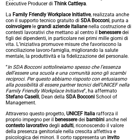
Executive Producer di
Think Cattleya
.
La
Family Friendly Workplace Initiative
, realizzata anche
con il supporto tecnico gratuito di
SDA Bocconi
, punta a
coinvolgere
le
grandi
aziende
italiane
nella costruzione di
contesti lavorativi che mettano al centro il
benessere
dei
figli dei dipendenti, in particolare nei primi mille giorni di
vita. L’iniziativa promuove misure che favoriscono la
conciliazione lavoro-famiglia, migliorando la salute
mentale, la produttività e la fidelizzazione del personale.
“
In SDA Bocconi sottolineiamo spesso che l’essenza
dell’essere una scuola e una comunità sono gli scambi
reciproci. Per questo abbiamo risposto con entusiasmo
alla possibilità di essere partner tecnici dell’UNICEF nella
Family Friendly Workplace Initiative
”, ha affermato
Stefano Caselli
, Dean della
SDA Bocconi
School of
Management.
Attraverso questo progetto,
UNICEF
Italia
rafforza il
proprio impegno per il
benessere
dei
bambini
anche nel
contesto lavorativo
degli
adulti
, riconoscendo il valore
della presenza genitoriale nella crescita affettiva e
psicologica dei minori. Il corto rappresenta un
invito