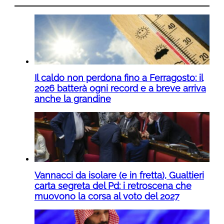
Il caldo non perdona fino a Ferragosto: il
2026 batterà ogni record e a breve arriva
anche la grandine
Vannacci da isolare (e in fretta), Gualtieri
carta segreta del Pd: i retroscena che
muovono la corsa al voto del 2027