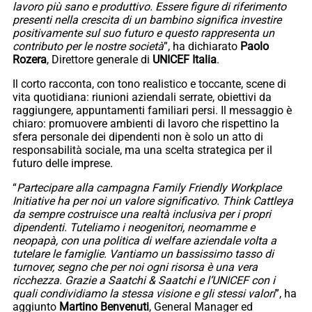
lavoro più sano e produttivo. Essere figure di riferimento
presenti nella crescita di un bambino significa investire
positivamente sul suo futuro e questo rappresenta un
contributo per le nostre società
”, ha dichiarato
Paolo
Rozera
, Direttore generale di
UNICEF
Italia
.
Il corto racconta, con tono realistico e toccante, scene di
vita quotidiana: riunioni aziendali serrate, obiettivi da
raggiungere, appuntamenti familiari persi. Il messaggio è
chiaro: promuovere ambienti di lavoro che rispettino la
sfera personale dei dipendenti non è solo un atto di
responsabilità sociale, ma una scelta strategica per il
futuro delle imprese.
“
Partecipare alla campagna Family Friendly Workplace
Initiative ha per noi un valore significativo. Think Cattleya
da sempre costruisce una realtà inclusiva per i propri
dipendenti. Tuteliamo i neogenitori, neomamme e
neopapà, con una politica di welfare aziendale volta a
tutelare le famiglie. Vantiamo un bassissimo tasso di
turnover, segno che per noi ogni risorsa è una vera
ricchezza. Grazie a Saatchi & Saatchi e l’UNICEF con i
quali condividiamo la stessa visione e gli stessi valori
”, ha
aggiunto
Martino Benvenuti
, General Manager ed