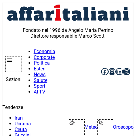
Vai
al
contenuto
Fondato nel 1996 da Angelo Maria Perrino
Direttore responsabile Marco Scotti
Economia
Corporate
Politica
Esteri
Facebook
Instagr
Linke
X
News
Sezioni
Salute
Sport
AI TV
Tendenze
Iran
Ucraina
Meteo
Oroscopo
Ceuta
Guccini