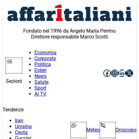
Vai
al
contenuto
Fondato nel 1996 da Angelo Maria Perrino
Direttore responsabile Marco Scotti
Economia
Corporate
Politica
Esteri
Facebook
Instagr
Linke
X
News
Sezioni
Salute
Sport
AI TV
Tendenze
Iran
Ucraina
Meteo
Oroscopo
Ceuta
Guccini