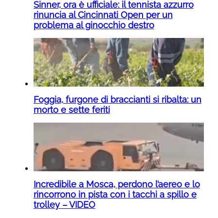
Sinner, ora è ufficiale: il tennista azzurro
rinuncia al Cincinnati Open per un
problema al ginocchio destro
Foggia, furgone di braccianti si ribalta: un
morto e sette feriti
Incredibile a Mosca, perdono l’aereo e lo
rincorrono in pista con i tacchi a spillo e
trolley – VIDEO