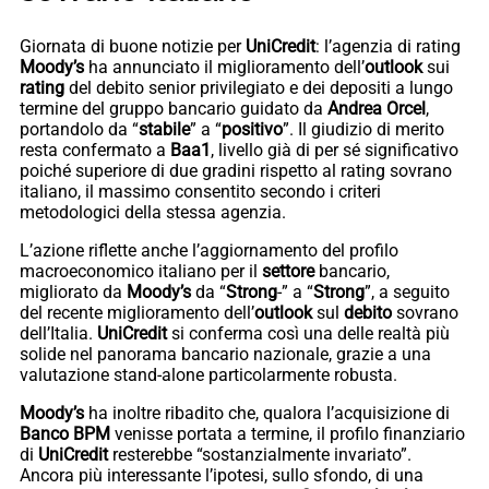
Giornata di buone notizie per
UniCredit
: l’agenzia di rating
Moody’s
ha annunciato il miglioramento dell’
outlook
sui
rating
del debito senior privilegiato e dei depositi a lungo
termine del gruppo bancario guidato da
Andrea Orcel
,
portandolo da “
stabile
” a “
positivo
”. Il giudizio di merito
resta confermato a
Baa1
, livello già di per sé significativo
poiché superiore di due gradini rispetto al rating sovrano
italiano, il massimo consentito secondo i criteri
metodologici della stessa agenzia.
L’azione riflette anche l’aggiornamento del profilo
macroeconomico italiano per il
settore
bancario,
migliorato da
Moody’s
da “
Strong
-” a “
Strong
”, a seguito
del recente miglioramento dell’
outlook
sul
debito
sovrano
dell’Italia.
UniCredit
si conferma così una delle realtà più
solide nel panorama bancario nazionale, grazie a una
valutazione stand-alone particolarmente robusta.
Moody’s
ha inoltre ribadito che, qualora l’acquisizione di
Banco BPM
venisse portata a termine, il profilo finanziario
di
UniCredit
resterebbe “sostanzialmente invariato”.
Ancora più interessante l’ipotesi, sullo sfondo, di una