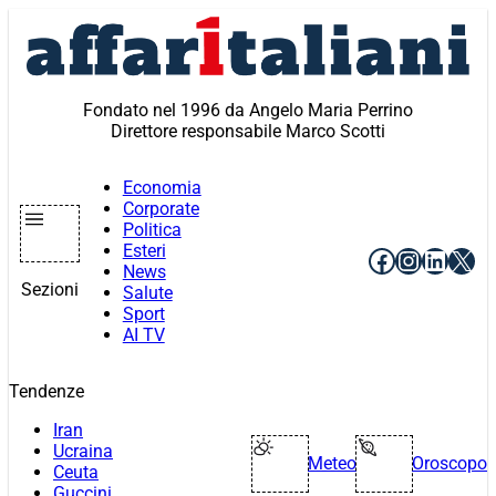
Vai
al
contenuto
Fondato nel 1996 da Angelo Maria Perrino
Direttore responsabile Marco Scotti
Economia
Corporate
Politica
Esteri
Facebook
Instagr
Linke
X
News
Sezioni
Salute
Sport
AI TV
Tendenze
Iran
Ucraina
Meteo
Oroscopo
Ceuta
Guccini