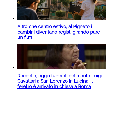
Altro che centro estivo, al Pigneto i
bambini diventano registi girando pure
un film
Roccella, oggi i funerali del marito Luigi
Cavallari a San Lorenzo in Lucina: il
feretro è arrivato in chiesa a Roma