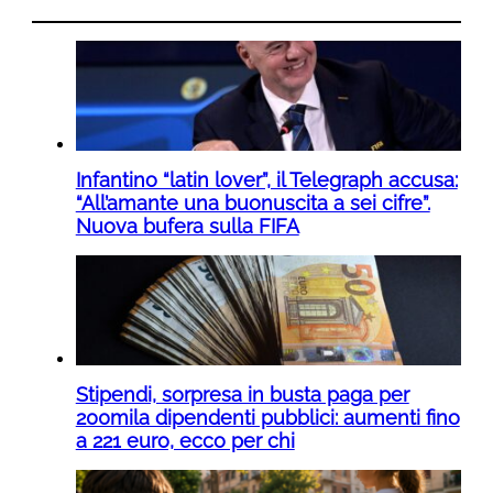
Infantino “latin lover”, il Telegraph accusa:
“All’amante una buonuscita a sei cifre”.
Nuova bufera sulla FIFA
Stipendi, sorpresa in busta paga per
200mila dipendenti pubblici: aumenti fino
a 221 euro, ecco per chi