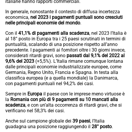
italiane hanno rapporti commerciali.
In generale, nonostante il contesto di diffusa incertezza
economica,
nel 2023 i pagamenti puntuali sono cresciuti
nelle principali economie del mondo
.
Con il
41,1% di pagamenti alla scadenza
, nel 2023 l’Italia è
al 18° posto in Europa tra i 25 paesi scrutinati in termini di
puntualità, scalando di una posizione rispetto all’anno
precedente. I pagamenti ai fornitori oltre i 30 giorni invece,
considerati ritardi gravi, sono
passati dal 9,1% del 2022 al
9,6% del 2023
(+5,5%). L’Italia rimane comunque lontana
dalle principali economie industrializzate europee, come
Germania, Regno Unito, Francia e Spagna. In testa alla
classifica europea (e a quella mondiale) la Danimarca,
con pagamenti puntuali nel 94,2% dei casi.
Sempre in
Europa
il paese con le imprese meno virtuose è
la
Romania con più di 9 pagamenti su 10 mancati alla
scadenza
, e con un’alta occorrenza di ritardi gravi, che si
verificano nel 58,3% dei casi.
Anche sul campione globale dei
39 paesi
, l’Italia
guadagna una posizione raggiungendo il
28° posto
.