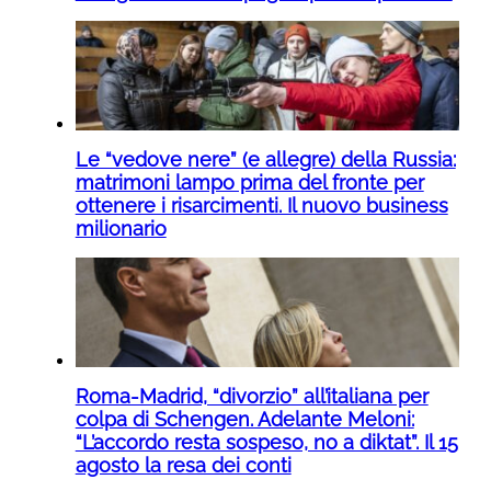
Le “vedove nere” (e allegre) della Russia:
matrimoni lampo prima del fronte per
ottenere i risarcimenti. Il nuovo business
milionario
Roma-Madrid, “divorzio” all’italiana per
colpa di Schengen. Adelante Meloni:
“L’accordo resta sospeso, no a diktat”. Il 15
agosto la resa dei conti