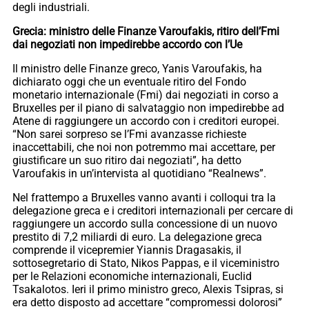
degli industriali.
Grecia: ministro delle Finanze Varoufakis, ritiro dell’Fmi
dai negoziati non impedirebbe accordo con l’Ue
Il ministro delle Finanze greco, Yanis Varoufakis, ha
dichiarato oggi che un eventuale ritiro del Fondo
monetario internazionale (Fmi) dai negoziati in corso a
Bruxelles per il piano di salvataggio non impedirebbe ad
Atene di raggiungere un accordo con i creditori europei.
“Non sarei sorpreso se l’Fmi avanzasse richieste
inaccettabili, che noi non potremmo mai accettare, per
giustificare un suo ritiro dai negoziati”, ha detto
Varoufakis in un’intervista al quotidiano “Realnews”.
Nel frattempo a Bruxelles vanno avanti i colloqui tra la
delegazione greca e i creditori internazionali per cercare di
raggiungere un accordo sulla concessione di un nuovo
prestito di 7,2 miliardi di euro. La delegazione greca
comprende il vicepremier Yiannis Dragasakis, il
sottosegretario di Stato, Nikos Pappas, e il viceministro
per le Relazioni economiche internazionali, Euclid
Tsakalotos. Ieri il primo ministro greco, Alexis Tsipras, si
era detto disposto ad accettare “compromessi dolorosi”