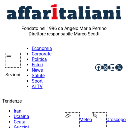
Vai
al
contenuto
Fondato nel 1996 da Angelo Maria Perrino
Direttore responsabile Marco Scotti
Economia
Corporate
Politica
Esteri
Facebook
Instagr
Linke
X
News
Sezioni
Salute
Sport
AI TV
Tendenze
Iran
Ucraina
Meteo
Oroscopo
Ceuta
Guccini