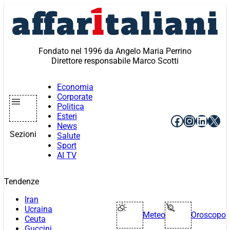
Vai
al
contenuto
Fondato nel 1996 da Angelo Maria Perrino
Direttore responsabile Marco Scotti
Economia
Corporate
Politica
Esteri
Facebook
Instagr
Linke
X
News
Sezioni
Salute
Sport
AI TV
Tendenze
Iran
Ucraina
Meteo
Oroscopo
Ceuta
Guccini