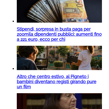
Stipendi, sorpresa in busta paga per
200mila dipendenti pubblici: aumenti fino
a 221 euro, ecco per chi
Altro che centro estivo, al Pigneto i
bambini diventano registi girando pure
un film