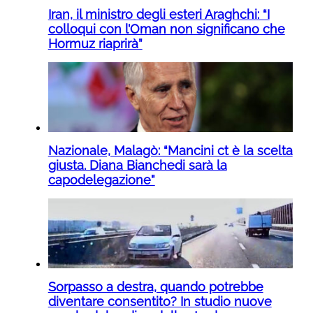
Iran, il ministro degli esteri Araghchi: “I
colloqui con l’Oman non significano che
Hormuz riaprirà”
Nazionale, Malagò: “Mancini ct è la scelta
giusta. Diana Bianchedi sarà la
capodelegazione”
Sorpasso a destra, quando potrebbe
diventare consentito? In studio nuove