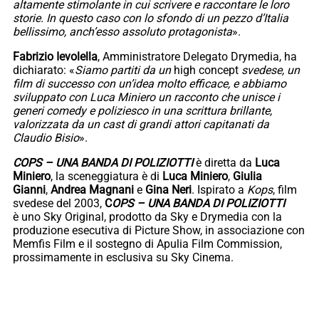
altamente stimolante in cui scrivere e raccontare le loro
storie. In questo caso con lo sfondo di un pezzo d’Italia
bellissimo, anch’esso assoluto protagonista
».
Fabrizio Ievolella
, Amministratore Delegato Drymedia, ha
dichiarato: «
Siamo partiti da un
high concept
svedese, un
film di successo con un’idea molto efficace, e abbiamo
sviluppato con Luca Miniero un racconto che unisce i
generi comedy e poliziesco in una scrittura brillante,
valorizzata da un cast di grandi attori capitanati da
Claudio Bisio
».
COPS – UNA BANDA DI POLIZIOTTI
è diretta da
Luca
Miniero
, la sceneggiatura è di
Luca Miniero
,
Giulia
Gianni
,
Andrea Magnani
e
Gina Neri
. Ispirato a
Kops
, film
svedese del 2003,
C
OPS – UNA BANDA DI POLIZIOTTI
è uno Sky Original, prodotto da Sky e Drymedia con la
produzione esecutiva di Picture Show, in associazione con
Memfis Film e il sostegno di Apulia Film Commission,
prossimamente in esclusiva su Sky Cinema.