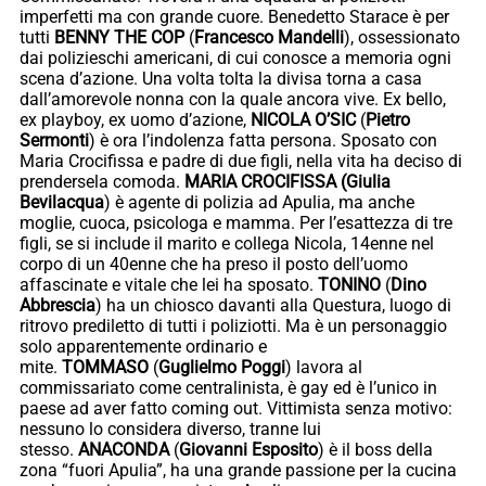
imperfetti ma con grande cuore. Benedetto Starace è per
tutti
BENNY THE COP
(
Francesco Mandelli
), ossessionato
dai polizieschi americani, di cui conosce a memoria ogni
scena d’azione. Una volta tolta la divisa torna a casa
dall’amorevole nonna con la quale ancora vive. Ex bello,
ex playboy, ex uomo d’azione,
NICOLA O’SIC
(
Pietro
Sermonti
) è ora l’indolenza fatta persona. Sposato con
Maria Crocifissa e padre di due figli, nella vita ha deciso di
prendersela comoda.
MARIA CROCIFISSA (Giulia
Bevilacqua
) è agente di polizia ad Apulia, ma anche
moglie, cuoca, psicologa e mamma. Per l’esattezza di tre
figli, se si include il marito e collega Nicola, 14enne nel
corpo di un 40enne che ha preso il posto dell’uomo
affascinate e vitale che lei ha sposato.
TONINO
(
Dino
Abbrescia
) ha un chiosco davanti alla Questura, luogo di
ritrovo prediletto di tutti i poliziotti. Ma è un personaggio
solo apparentemente ordinario e
mite.
TOMMASO
(
Guglielmo Poggi
) lavora al
commissariato come centralinista, è gay ed è l’unico in
paese ad aver fatto coming out. Vittimista senza motivo:
nessuno lo considera diverso, tranne lui
stesso.
ANACONDA
(
Giovanni Esposito
) è il boss della
zona “fuori Apulia”, ha una grande passione per la cucina