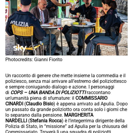
Photocredits: Gianni Fiorito
Un racconto di genere che mette insieme la commedia e il
poliziesco, senza mai arrivare all’estremo del poliziottesco
e sempre coniugando dialogo e azione. I personaggi
di
COPS – UNA BANDA DI POLIZIOTTI
raccontano
un’umanità piena di sfumature: il
COMMISSARIO
CINARDI
(
Claudio Bisio
) è appena arrivato ad Apulia. Dopo
un passato da grande poliziotto ora conta solo i giorni che
lo separano dalla pensione.
MARGHERITA
NARDELLI
(
Stefania Rocca
) è l’integerrima dirigente della
Polizia di Stato, in “missione” ad Apulia per la chiusura del
Commissariato. Troverà lì una squadra di poliziotti