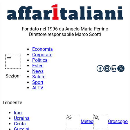
Vai
al
contenuto
Fondato nel 1996 da Angelo Maria Perrino
Direttore responsabile Marco Scotti
Economia
Corporate
Politica
Esteri
Facebook
Instagr
Linke
X
News
Sezioni
Salute
Sport
AI TV
Tendenze
Iran
Ucraina
Meteo
Oroscopo
Ceuta
Guccini