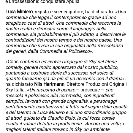
e un’ossessione: conquistare Apulia
Luca Miniero
, regista e sceneggiatore, ha dichiarato: «
Una
commedia che legge il contemporaneo grazie ad uno
strepitoso cast di attori. Una commedia che racconta la
nostra realtà e dimostra come il linguaggio della
commedia, sia probabilmente il più adatto, a descrivere le
contraddizioni del nostro tempo e del nostro paese. Una
commedia che rivela la sua originalità nella mescolanza
dei generi, dalla Commedia al Poliziesco
».
«Cops
conferma ed evolve l’impegno di Sky nel filone
comedy, genere molto apprezzato dal nostro pubblico,
puntando a costruire storie di successo, nel solco di
quanto facciamo già da più di un decennio con il drama
»,
ha dichiarato
Nils Hartmann
, Direttore Produzioni Originali
Sky Italia. «
Un racconto di genere
– prosegue –
che
mescola il poliziesco alla commedia, con ingredienti
semplici, lavorati con grande originalità, e personaggi
perfettamente caratterizzati. Il tutto nel segno della qualità
e del talento di Luca Miniero e di uno straordinario gruppo
di attori, guidato da Claudio Bisio, la cui forza corale
esalta il valore di tutta la produzione. Ancora una volta, i
migliori talenti italiani trovano in Sky un ambiente