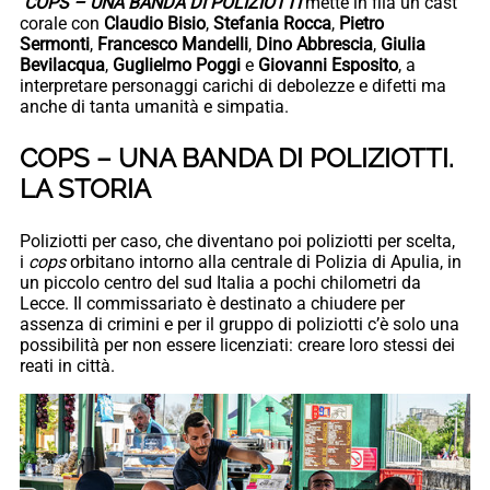
COPS – UNA BANDA DI POLIZIOTTI
mette in fila un cast
corale con
Claudio Bisio
,
Stefania Rocca
,
Pietro
Sermonti
,
Francesco Mandelli
,
Dino Abbrescia
,
Giulia
Bevilacqua
,
Guglielmo Poggi
e
Giovanni Esposito
, a
interpretare personaggi carichi di debolezze e difetti ma
anche di tanta umanità e simpatia.
COPS – UNA BANDA DI POLIZIOTTI.
LA STORIA
Poliziotti per caso, che diventano poi poliziotti per scelta,
i
cops
orbitano intorno alla centrale di Polizia di Apulia, in
un piccolo centro del sud Italia a pochi chilometri da
Lecce. Il commissariato è destinato a chiudere per
assenza di crimini e per il gruppo di poliziotti c’è solo una
possibilità per non essere licenziati: creare loro stessi dei
reati in città.