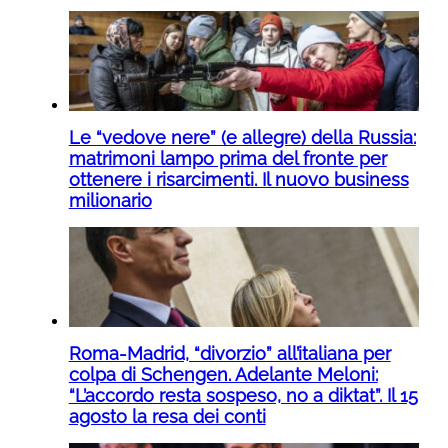
Le “vedove nere” (e allegre) della Russia:
matrimoni lampo prima del fronte per
ottenere i risarcimenti. Il nuovo business
milionario
Roma-Madrid, “divorzio” all’italiana per
colpa di Schengen. Adelante Meloni:
“L’accordo resta sospeso, no a diktat”. Il 15
agosto la resa dei conti