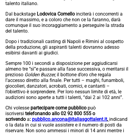
talento italiano.
Dal backstage
Lodovica Comello
inciterà i concorrenti a
dare il massimo, e a coloro che non ce la faranno, darà
comunque il suo incoraggiamento a perseguire la strada
del talento.
Dopo i tradizionali casting di Napoli e Rimini al cospetto
della produzione, gli aspiranti talenti dovranno adesso
esibirsi davanti ai giudici.
Sempre 100 i secondi a disposizione per aggiudicarsi
almeno tre “sì”e passare alla fase successiva, o meritarsi il
prezioso
Golden Buzzer,
il bottone d’oro che regala
l’accesso diretto alla finale. Per tutti – maghi, funamboli,
giocolieri, danzatori, acrobati, comici, e cantanti –
l’obiettivo è sorprendere. Per loro nessun limite di età, le
audizioni sono aperte a tutti i talenti, “dai 2 ai 102 anni”.
Chi volesse
partecipare come pubblico
può
iscriversi
telefonando allo 02 92 800 555 o
scrivendo
a
:
pubblico.ancona@italiasgottalent.it
,
indicand
o la data in cui si vuole assistere e il numero di posti da
riservare. Non sono ammessi i minori di 14 anni mentre i