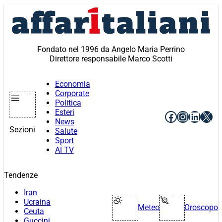
Vai
al
contenuto
Fondato nel 1996 da Angelo Maria Perrino
Direttore responsabile Marco Scotti
Economia
Corporate
Politica
Esteri
Facebook
Instagr
Linke
X
News
Sezioni
Salute
Sport
AI TV
Tendenze
Iran
Ucraina
Meteo
Oroscopo
Ceuta
Guccini