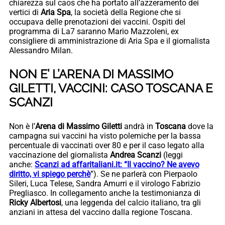
chiarezza sul caos che ha portato all’azzeramento dei
vertici di
Aria Spa
, la società della Regione che si
occupava delle prenotazioni dei vaccini. Ospiti del
programma di La7 saranno Mario Mazzoleni, ex
consigliere di amministrazione di Aria Spa e il giornalista
Alessandro Milan.
NON E’ L’ARENA DI MASSIMO
GILETTI, VACCINI: CASO TOSCANA E
SCANZI
Non è l’
Arena di Massimo Giletti
andrà in
Toscana
dove la
campagna sui vaccini ha visto polemiche per la bassa
percentuale di vaccinati over 80 e per il caso legato alla
vaccinazione del giornalista
Andrea Scanzi
(leggi
anche:
Scanzi ad affaritaliani.it: “Il vaccino? Ne avevo
diritto, vi spiego perchè
”). Se ne parlerà con Pierpaolo
Sileri, Luca Telese, Sandra Amurri e il virologo Fabrizio
Pregliasco. In collegamento anche la testimonianza di
Ricky Albertosi
, una leggenda del calcio italiano, tra gli
anziani in attesa del vaccino dalla regione Toscana.