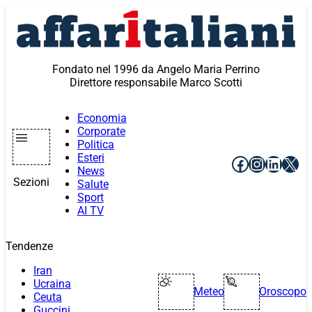
Vai
al
contenuto
Fondato nel 1996 da Angelo Maria Perrino
Direttore responsabile Marco Scotti
Economia
Corporate
Politica
Esteri
Facebook
Instagr
Linke
X
News
Sezioni
Salute
Sport
AI TV
Tendenze
Iran
Ucraina
Meteo
Oroscopo
Ceuta
Guccini