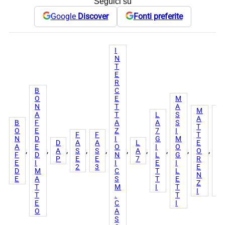
Seguici su
Google
Discover
Fonti preferite
I
N
T
E
R
B
C
O
E
M
N
T
A
M
N
A
T
L
S
A
O
B
F
A
A
S
T
N
O
E
Z
7
I
F
F
T
È
N
D
I
G
M
D
A
A
L
E
L
A
E
O
I
O
, 
, 
, 
, 
, 
, 
, 
, 
, 
, 
A
S
S
A
O
’
F
D
N
L
G
P
E
E
7
R
A
E
I
I
E
I
2
3
E
R
D
M
C
T
L
N
E
E
A
S
T
E
Z
N
T
M
I
T
I
A
T
.
T
E
C
I
O
A
S