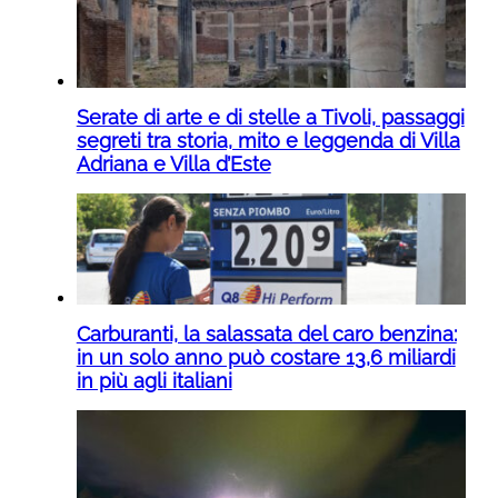
Serate di arte e di stelle a Tivoli, passaggi
segreti tra storia, mito e leggenda di Villa
Adriana e Villa d’Este
Carburanti, la salassata del caro benzina:
in un solo anno può costare 13,6 miliardi
in più agli italiani