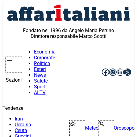
Vai
al
contenuto
Fondato nel 1996 da Angelo Maria Perrino
Direttore responsabile Marco Scotti
Economia
Corporate
Politica
Esteri
Facebook
Instagr
Linke
X
News
Sezioni
Salute
Sport
AI TV
Tendenze
Iran
Ucraina
Meteo
Oroscopo
Ceuta
Guccini