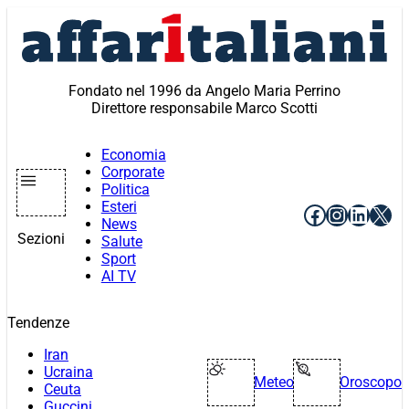
Vai
al
contenuto
Fondato nel 1996 da Angelo Maria Perrino
Direttore responsabile Marco Scotti
Economia
Corporate
Politica
Esteri
Facebook
Instagr
Linke
X
News
Sezioni
Salute
Sport
AI TV
Tendenze
Iran
Ucraina
Meteo
Oroscopo
Ceuta
Guccini