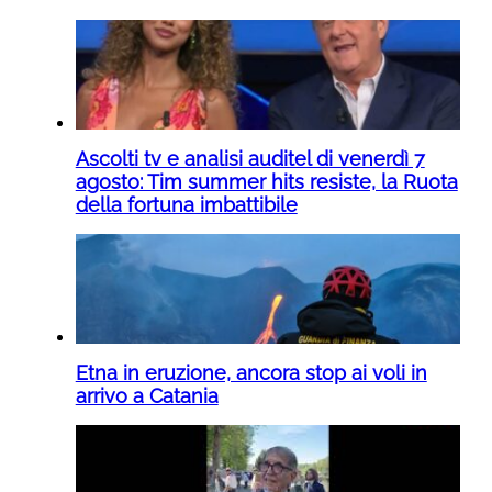
Ascolti tv e analisi auditel di venerdì 7
agosto: Tim summer hits resiste, la Ruota
della fortuna imbattibile
Etna in eruzione, ancora stop ai voli in
arrivo a Catania