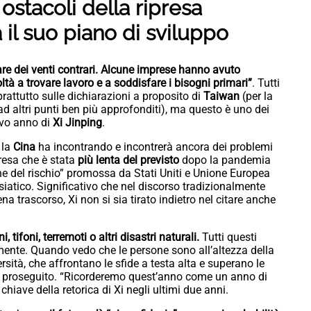
ostacoli della ripresa
il suo piano di sviluppo
are dei venti contrari. Alcune imprese hanno avuto
ltà a trovare lavoro e a soddisfare i bisogni primari”
. Tutti
rattutto sulle dichiarazioni a proposito di
Taiwan
(per la
d altri punti ben più approfonditi), ma questo è uno dei
ovo anno di
Xi Jinping
.
 la
Cina
ha incontrando e incontrerà ancora dei problemi
resa che è stata
più lenta del previsto
dopo la pandemia
one del rischio” promossa da Stati Uniti e Unione Europea
siatico. Significativo che nel discorso tradizionalmente
na trascorso, Xi non si sia tirato indietro nel citare anche
, tifoni, terremoti o altri disastri naturali.
Tutti questi
ente. Quando vedo che le persone sono all’altezza della
sità, che affrontano le sfide a testa alta e superano le
 proseguito. “Ricorderemo quest’anno come un anno di
hiave della retorica di Xi negli ultimi due anni.