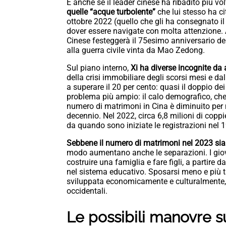
E anche se il leader cinese ha ribadito più vo
quelle “acque turbolente”
che lui stesso ha c
ottobre 2022 (quello che gli ha consegnato i
dover essere navigate con molta attenzione. 
Cinese festeggerà il 75esimo anniversario del
alla guerra civile vinta da Mao Zedong.
Sul piano interno,
Xi ha diverse incognite da 
della crisi immobiliare degli scorsi mesi e d
a superare il 20 per cento: quasi il doppio dei 
problema più ampio: il calo demografico, che 
numero di matrimoni in Cina è diminuito per
decennio. Nel 2022, circa 6,8 milioni di coppi
da quando sono iniziate le registrazioni nel 19
Sebbene il numero di matrimoni nel 2023 sia
modo aumentano anche le separazioni. I giov
costruire una famiglia e fare figli, a partir
nel sistema educativo. Sposarsi meno e più t
sviluppata economicamente e culturalmente, c
occidentali.
Le possibili manovre 