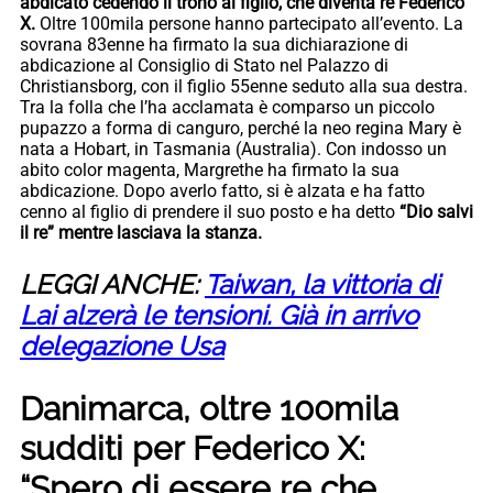
abdicato cedendo il trono al figlio, che diventa re Federico
X.
Oltre 100mila persone hanno partecipato all’evento. La
sovrana 83enne ha firmato la sua dichiarazione di
abdicazione al Consiglio di Stato nel Palazzo di
Christiansborg, con il figlio 55enne seduto alla sua destra.
Tra la folla che l’ha acclamata è comparso un piccolo
pupazzo a forma di canguro, perché la neo regina Mary è
nata a Hobart, in Tasmania (Australia). Con indosso un
abito color magenta, Margrethe ha firmato la sua
abdicazione. Dopo averlo fatto, si è alzata e ha fatto
cenno al figlio di prendere il suo posto e ha detto
“Dio salvi
il re” mentre lasciava la stanza.
LEGGI ANCHE:
Taiwan, la vittoria di
Lai alzerà le tensioni. Già in arrivo
delegazione Usa
Danimarca, oltre 100mila
sudditi per Federico X:
“Spero di essere re che