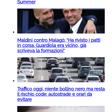
Summer
Maldini contro Malagò: “Ha rivisto i patti
in corsa. Guardiola era vicino, già
scriveva la formazioni”
Traffico oggi, niente bollino nero ma resta
il rischio code: autostrade e orari da
evitare