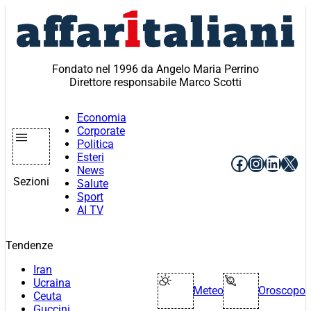
Vai
al
contenuto
Fondato nel 1996 da Angelo Maria Perrino
Direttore responsabile Marco Scotti
Economia
Corporate
Politica
Esteri
Facebook
Instagr
Linke
X
News
Sezioni
Salute
Sport
AI TV
Tendenze
Iran
Ucraina
Meteo
Oroscopo
Ceuta
Guccini