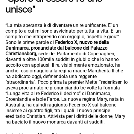
unisce”
“La mia speranza è di diventare un re unificante. E’ un
compito a cui mi sono avvicinato per tutta la vita. E’ un
compito che intraprendo con orgoglio, rispetto e gioia”.
Sono le prime parole di
Federico X, nuovo re della
Danimarca, pronunciate dal balcone del Palazzo
Christiansborg,
sede del Parlamento di Copenaghen,
davanti a oltre 100mila sudditi in giubilo che lo hanno
accolto con applausi. Il re, visibilmente emozionato, ha
anche reso omaggio alla regina madre Margherita II che
ha abdicato oggi, definendola una reggente
”straordinaria”. Poco prima la premier Mette Frederiksen lo
aveva proclamato re pronunciando tre volte la formula
“Lunga vita al re Federico il decimo” di Danimarca,
Groenlandia e Isole Faroe. La nuova regina Mary, nata in
Australia, ha quindi raggiunto Federico X sul balcone
insieme ai quattro figli, tra i quali il nuovo principe
ereditario Christian. Attivista per i diritti delle donne, Mary
ha baciato il nuovo monarca davanti ai sudditi.