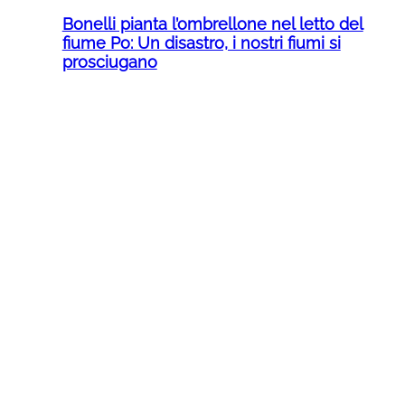
Bonelli pianta l’ombrellone nel letto del
fiume Po: Un disastro, i nostri fiumi si
prosciugano