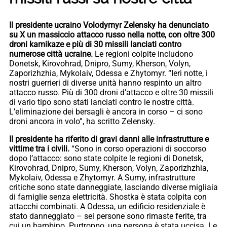
Il presidente ucraino Volodymyr Zelensky ha denunciato
su X un massiccio attacco russo nella notte, con oltre 300
droni kamikaze e più di 30 missili lanciati contro
numerose città ucraine.
Le regioni colpite includono
Donetsk, Kirovohrad, Dnipro, Sumy, Kherson, Volyn,
Zaporizhzhia, Mykolaiv, Odessa e Zhytomyr. “Ieri notte, i
nostri guerrieri di diverse unità hanno respinto un altro
attacco russo. Più di 300 droni d’attacco e oltre 30 missili
di vario tipo sono stati lanciati contro le nostre città.
L’eliminazione dei bersagli è ancora in corso – ci sono
droni ancora in volo”, ha scritto Zelensky.
Il presidente ha riferito di gravi danni alle infrastrutture e
vittime tra i civili.
“Sono in corso operazioni di soccorso
dopo l’attacco: sono state colpite le regioni di Donetsk,
Kirovohrad, Dnipro, Sumy, Kherson, Volyn, Zaporizhzhia,
Mykolaiv, Odessa e Zhytomyr. A Sumy, infrastrutture
critiche sono state danneggiate, lasciando diverse migliaia
di famiglie senza elettricità. Shostka è stata colpita con
attacchi combinati. A Odessa, un edificio residenziale è
stato danneggiato – sei persone sono rimaste ferite, tra
cui un bambino. Purtroppo, una persona è stata uccisa. Le