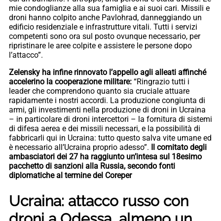
mie condoglianze alla sua famiglia e ai suoi cari. Missili e
droni hanno colpito anche Pavlohrad, danneggiando un
edificio residenziale e infrastrutture vitali. Tutti i servizi
competenti sono ora sul posto ovunque necessario, per
ripristinare le aree colpite e assistere le persone dopo
l’attacco”.
Zelensky ha infine rinnovato l’appello agli alleati affinché
accelerino la cooperazione militare:
“Ringrazio tutti i
leader che comprendono quanto sia cruciale attuare
rapidamente i nostri accordi. La produzione congiunta di
armi, gli investimenti nella produzione di droni in Ucraina
– in particolare di droni intercettori – la fornitura di sistemi
di difesa aerea e dei missili necessari, e la possibilità di
fabbricarli qui in Ucraina: tutto questo salva vite umane ed
è necessario all’Ucraina proprio adesso”.
Il comitato degli
ambasciatori dei 27 ha raggiunto un’intesa sul 18esimo
pacchetto di sanzioni alla Russia, secondo fonti
diplomatiche al termine del Coreper
Ucraina: attacco russo con
droni a Odessa, almeno un