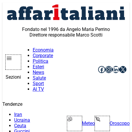
Vai
al
contenuto
Fondato nel 1996 da Angelo Maria Perrino
Direttore responsabile Marco Scotti
Economia
Corporate
Politica
Esteri
Facebook
Instagr
Linke
X
News
Sezioni
Salute
Sport
AI TV
Tendenze
Iran
Ucraina
Meteo
Oroscopo
Ceuta
Guccini