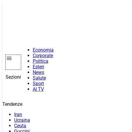
Vai
al
contenuto
Economia
Corporate
Politica
Esteri
News
Sezioni
Salute
Sport
AI TV
Tendenze
Iran
Ucraina
Ceuta
Guccini