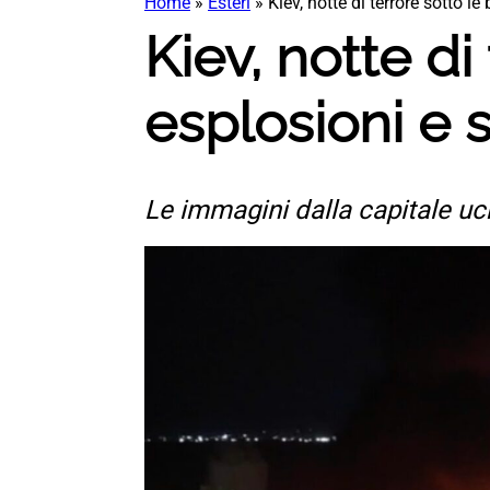
Home
»
Esteri
»
Kiev, notte di terrore sotto l
Kiev, notte d
esplosioni e 
Le immagini dalla capitale uc