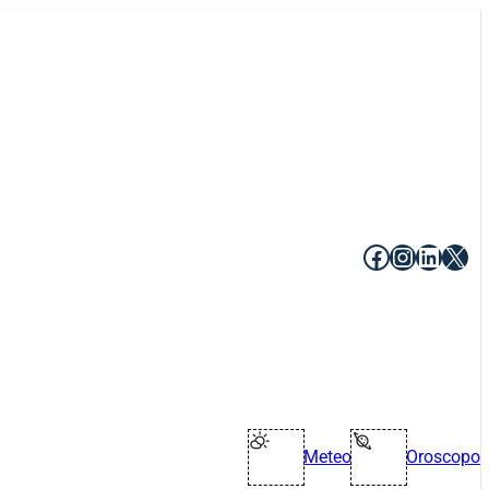
Facebook
Instagr
Linke
X
Meteo
Oroscopo