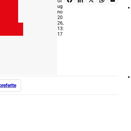
Gi
ug
no
20
26,
13:
17
preferite