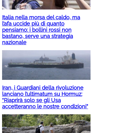
Italia nella morsa del caldo, ma
l’afa uccide più di quanto
pensiamo: i bollini rossi non
bastano, serve una strategia
nazionale
Iran, i Guardiani della rivoluzione
lanciano l’ultimatum su Hormuz:
“Riaprirà solo se gli Usa
accetteranno le nostre condizioni”