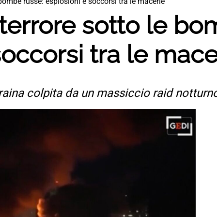
e bombe russe: esplosioni e soccorsi tra le macerie
i terrore sotto le b
soccorsi tra le mace
raina colpita da un massiccio raid notturn