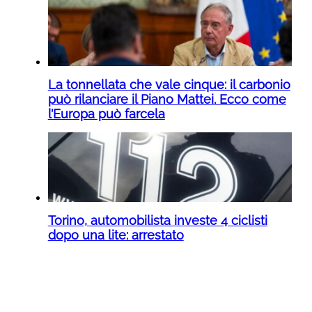
La tonnellata che vale cinque: il carbonio
può rilanciare il Piano Mattei. Ecco come
l’Europa può farcela
Torino, automobilista investe 4 ciclisti
dopo una lite: arrestato