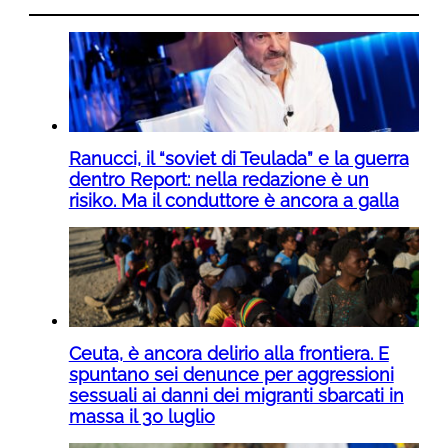
Ranucci, il “soviet di Teulada” e la guerra
dentro Report: nella redazione è un
risiko. Ma il conduttore è ancora a galla
Ceuta, è ancora delirio alla frontiera. E
spuntano sei denunce per aggressioni
sessuali ai danni dei migranti sbarcati in
massa il 30 luglio