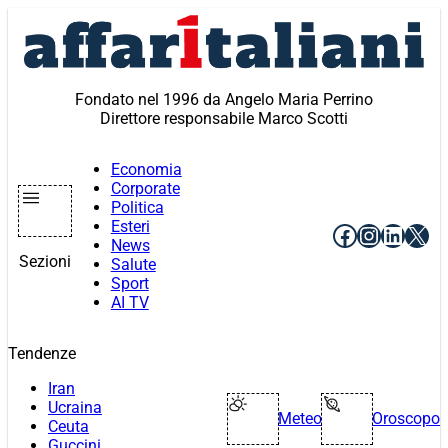
Vai
al
contenuto
Fondato nel 1996 da Angelo Maria Perrino
Direttore responsabile Marco Scotti
Economia
Corporate
Politica
Esteri
Facebook
Instagr
Linke
X
News
Sezioni
Salute
Sport
AI TV
Tendenze
Iran
Ucraina
Meteo
Oroscopo
Ceuta
Guccini