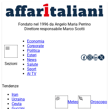
Vai
al
contenuto
Fondato nel 1996 da Angelo Maria Perrino
Direttore responsabile Marco Scotti
Economia
Corporate
Politica
Esteri
Facebook
Instagr
Linke
X
News
Sezioni
Salute
Sport
AI TV
Tendenze
Iran
Ucraina
Meteo
Oroscopo
Ceuta
Guccini