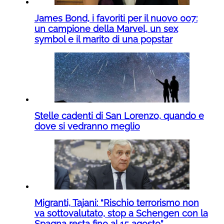
James Bond, i favoriti per il nuovo 007:
un campione della Marvel, un sex
symbol e il marito di una popstar
Stelle cadenti di San Lorenzo, quando e
dove si vedranno meglio
Migranti, Tajani: “Rischio terrorismo non
va sottovalutato, stop a Schengen con la
Spagna resta fino al 15 agosto”