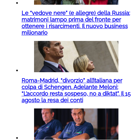
Le “vedove nere” (e allegre) della Russia:
matrimoni lampo prima del fronte per
ottenere i risarcimenti. Il nuovo business
milionario
Roma-Madrid, “divorzio” all’italiana per
colpa di Schengen. Adelante Meloni:
“L’accordo resta sospeso, no a diktat”. Il 15
agosto la resa dei conti