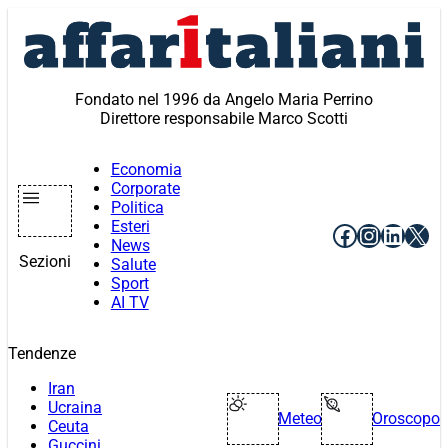
Vai
al
contenuto
Fondato nel 1996 da Angelo Maria Perrino
Direttore responsabile Marco Scotti
Economia
Corporate
Politica
Esteri
Facebook
Instagr
Linke
X
News
Sezioni
Salute
Sport
AI TV
Tendenze
Iran
Ucraina
Meteo
Oroscopo
Ceuta
Guccini