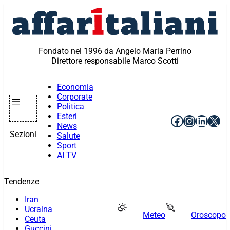
Vai
al
contenuto
Fondato nel 1996 da Angelo Maria Perrino
Direttore responsabile Marco Scotti
Economia
Corporate
Politica
Esteri
Facebook
Instagr
Linke
X
News
Sezioni
Salute
Sport
AI TV
Tendenze
Iran
Ucraina
Meteo
Oroscopo
Ceuta
Guccini