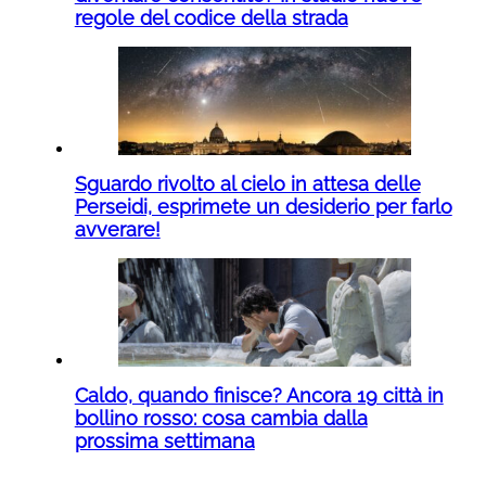
regole del codice della strada
Sguardo rivolto al cielo in attesa delle
Perseidi, esprimete un desiderio per farlo
avverare!
Caldo, quando finisce? Ancora 19 città in
bollino rosso: cosa cambia dalla
prossima settimana