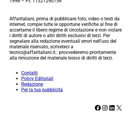
1996 – P.I. 11321290154
Affaritaliani, prima di pubblicare foto, video o testi da
internet, compie tutte le opportune verifiche al fine di
accertarne il libero regime di circolazione e non violare
i diritti di autore o altri diritti esclusivi di terzi. Per
segnalare alla redazione eventuali errori nell’uso del
materiale riservato, scriveteci a
tecnici@affaritaliani.it.: provvederemo prontamente
alla rimozione del materiale lesivo di diritti di terzi.
Contatti
Policy Editoriali
Redazione
Per la tua pubblicità
Facebook
Instagram
LinkedIn
X