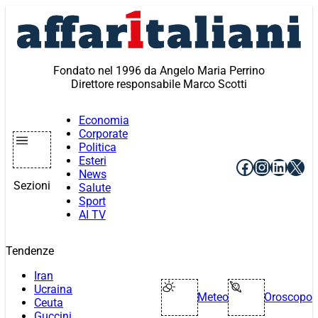
Vai
al
contenuto
Fondato nel 1996 da Angelo Maria Perrino
Direttore responsabile Marco Scotti
Economia
Corporate
Politica
Esteri
Facebook
Instagr
Linke
X
News
Sezioni
Salute
Sport
AI TV
Tendenze
Iran
Ucraina
Meteo
Oroscopo
Ceuta
Guccini