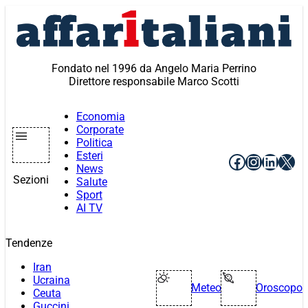
Vai
al
contenuto
Fondato nel 1996 da Angelo Maria Perrino
Direttore responsabile Marco Scotti
Economia
Corporate
Politica
Esteri
Facebook
Instagr
Linke
X
News
Sezioni
Salute
Sport
AI TV
Tendenze
Iran
Ucraina
Meteo
Oroscopo
Ceuta
Guccini