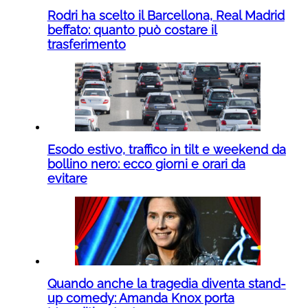
Rodri ha scelto il Barcellona, Real Madrid
beffato: quanto può costare il
trasferimento
Esodo estivo, traffico in tilt e weekend da
bollino nero: ecco giorni e orari da
evitare
Quando anche la tragedia diventa stand-
up comedy: Amanda Knox porta