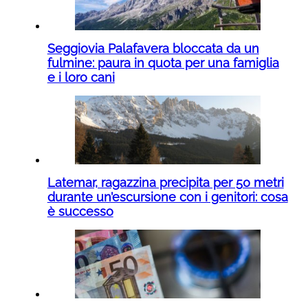
Seggiovia Palafavera bloccata da un
fulmine: paura in quota per una famiglia
e i loro cani
Latemar, ragazzina precipita per 50 metri
durante un’escursione con i genitori: cosa
è successo