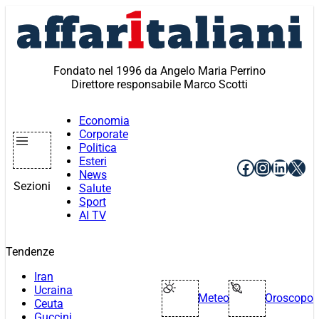
Vai
al
contenuto
Fondato nel 1996 da Angelo Maria Perrino
Direttore responsabile Marco Scotti
Economia
Corporate
Politica
Esteri
Facebook
Instagr
Linke
X
News
Sezioni
Salute
Sport
AI TV
Tendenze
Iran
Ucraina
Meteo
Oroscopo
Ceuta
Guccini