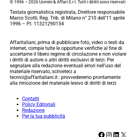
© 1996 – 2026 Uomini & Affari S.r.l. Tutti i diritti sono riservati
Testata giornalistica registrata, Direttore responsabile
Marco Scotti, Reg. Trib. di Milano n° 210 dell’11 aprile
1996 – P.I. 11321290154
Affaritaliani, prima di pubblicare foto, video o testi da
internet, compie tutte le opportune verifiche al fine di
accertarne il libero regime di circolazione e non violare
i diritti di autore o altri diritti esclusivi di terzi. Per
segnalare alla redazione eventuali errori nell’uso del
materiale riservato, scriveteci a
tecnici@affaritaliani.it.: provvederemo prontamente
alla rimozione del materiale lesivo di diritti di terzi.
Contatti
Policy Editoriali
Redazione
Per la tua pubblicità
Facebook
Instagram
LinkedIn
X